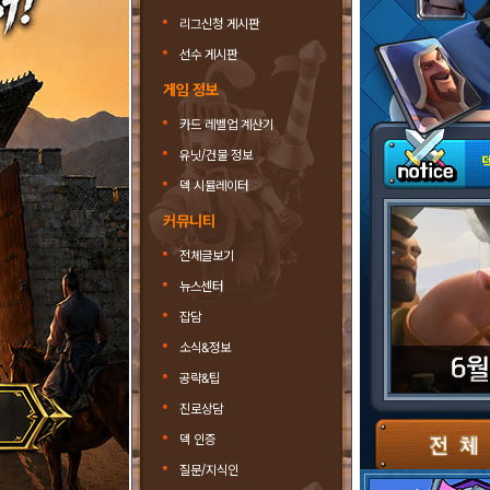
리그신청 게시판
선수 게시판
게임 정보
카드 레벨업 계산기
유닛/건물 정보
덱 시뮬레이터
커뮤니티
전체글보기
뉴스센터
잡담
소식&정보
공략&팁
진로상담
덱 인증
질문/지식인