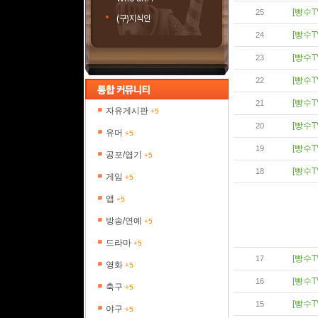
[빵수T
25
(구)지식인
[빵수T
24
[빵수T
23
[빵수T
22
[빵수T
21
자유게시판
+5
[빵수T
20
유머
+5
[빵수T
19
공포/엽기
+5
[빵수T
18
게임
+5
앱
+5
방송/연예
+5
드라마
+5
[빵수T
17
영화
+5
[빵수T
16
축구
+5
[빵수T
15
야구
+5