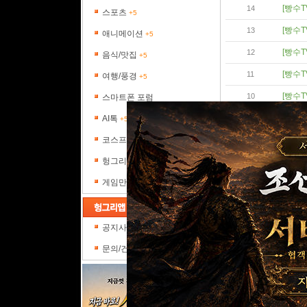
[빵수T
14
스포츠
+5
[빵수T
13
애니메이션
+5
[빵수T
12
음식/맛집
+5
[빵수T
11
여행/풍경
+5
[빵수T
10
스마트폰 포럼
[빵수T
AI톡
9
+5
코스프레갤러리
[빵수T
8
헝그리피플
[빵수T
7
게임만평
[빵수T
6
[빵수T
5
공지사항
[빵수T
4
문의/건의
[빵수T
3
[빵수T
2