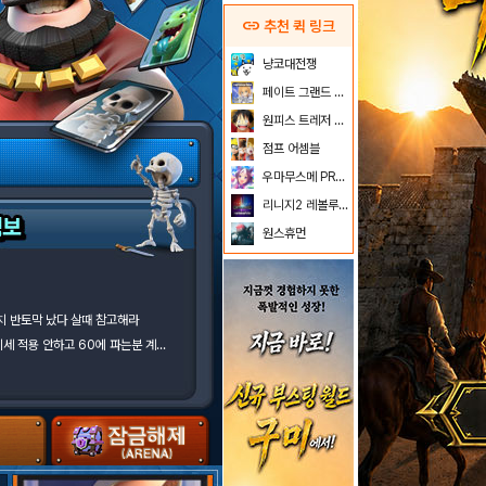
link
추천 퀵 링크
냥코대전쟁
페이트 그랜드 오더
원피스 트레저 크루즈
점프 어셈블
우마무스메 PRETTY DERBY
리니지2 레볼루션
원스휴먼
가치 반토막 났다 살때 참고해라
16렙 나온지 언젠데 시세 적용 안하고 60에 파는분 계시네ㅋㅋㅋ