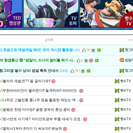
글제목
닉
헝그
] 웃음으로 매일매일 해피! 유머 게시판 활동왕..
(4)
18
밥알
 헝앱통신 ⑲ “밥알이, 드디어 멀티를 뛰기 시..
2
헝그
 헝그리앱 필수 상식! 밥알 획득 안내서
(248)
151
V]
볼러의 재발견?? 돌 굴러가유!!
빵수TV
V]
무한바바리안이 몰려온다!! 돌격하라!! 바바리안..
빵수TV
V]
나무꾼 고블린통 통나무 등을 활용한 재밌는 덱 ..
빵수TV
V]
골렘은 한방 타이밍!! 골렘 광부의 환상 콤비
빵수TV
V]
토너먼트 사기덱? 자이언트광부 투톱 대세가 모였..
빵수TV
V]
엘릭서1부터 8까지 다 써보자!! 예능덱
빵수TV