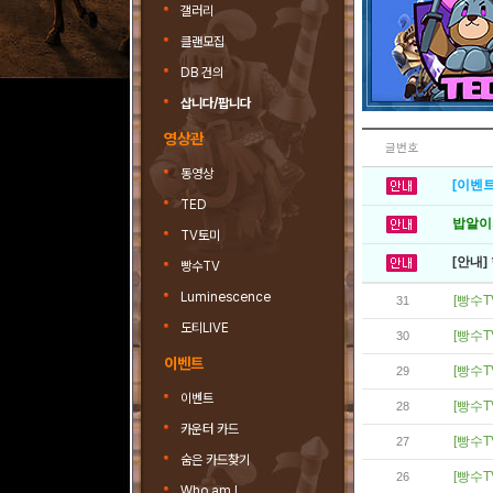
갤러리
클랜모집
DB 건의
삽니다/팝니다
영상관
글번호
동영상
[이벤트
TED
밥알이의
TV토미
[안내]
빵수TV
Luminescence
[빵수T
31
도티LIVE
[빵수T
30
이벤트
[빵수T
29
이벤트
[빵수T
28
카운터 카드
[빵수T
27
숨은 카드찾기
[빵수T
26
Who am I