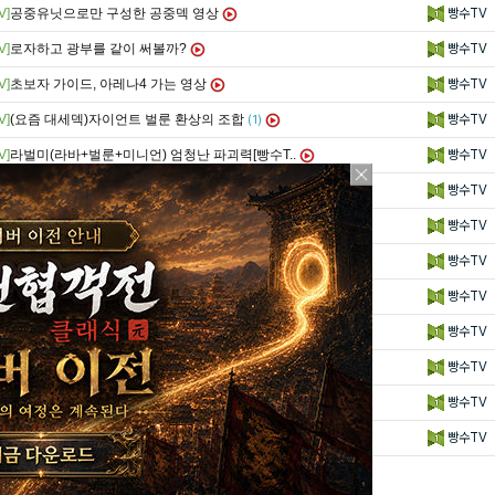
V]
공중유닛으로만 구성한 공중덱 영상
빵수TV
V]
로자하고 광부를 같이 써볼까?
빵수TV
V]
초보자 가이드, 아레나4 가는 영상
빵수TV
V]
(요즘 대세덱)자이언트 벌룬 환상의 조합
빵수TV
(1)
V]
라벌미(라바+벌룬+미니언) 엄청난 파괴력[빵수T..
빵수TV
V]
그들이 몰려온다!진격의 로얄자이언트 우후♬ 우후..
빵수TV
V]
[빵수TV]진격의 발키리누님!!다 돌려버려!!(..
빵수TV
V]
광부야~ 삽질하러 가보자!! 광부전설만 활용한 ..
빵수TV
V]
자이언트+독마법을 활용해 보자[빵수TV]
빵수TV
V]
[빵수TV]반사경을 활용한 무한 자이언트, 진격..
빵수TV
V]
[빵수TV]라바(돈까스)와 로자 찰떡궁합? 콜라..
빵수TV
V]
[빵수TV]인페르노타워 무용지물 만들기
빵수TV
V]
[빵수TV] 타워하나 깨진 상태, 대포밀치기로 ..
빵수TV