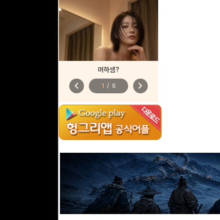
머하셈?
chevron_left
chevron_right
1
/
6