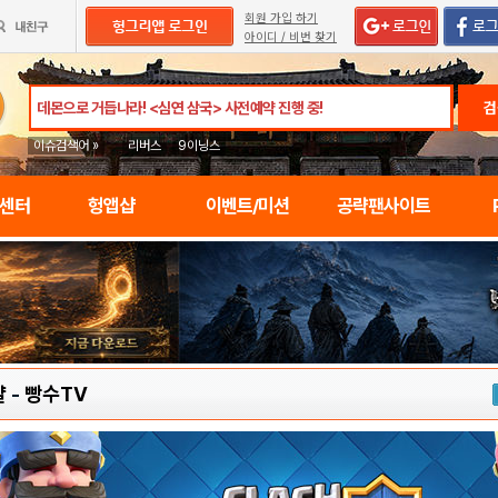
회원 가입 하기
아이디 / 비번 찾기
검
이슈검색어 »
리버스
9이닝스
임센터
헝앱샵
이벤트/미션
공략팬사이트
얄
-
빵수TV