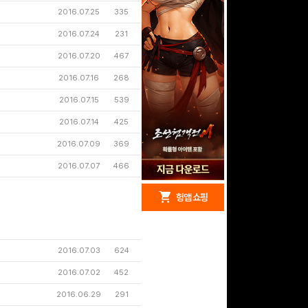
2016.07.25
335
2016.07.24
231
2016.07.20
467
2016.07.16
268
2016.07.15
539
2016.07.14
425
2016.07.09
369
2016.07.07
466
redeem
shopping_cart
헝앱 경품
헝앱 쇼핑
2016.07.03
624
문화상품권 5000원 (추
2016.07.02
452
첨)
100
밥알
2016.06.29
291