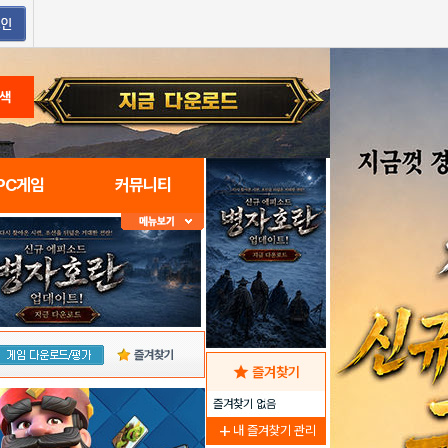
색
PC게임
커뮤니티
즐겨찾기
star
즐겨찾기
즐겨찾기 없음
add
내 즐겨찾기 관리