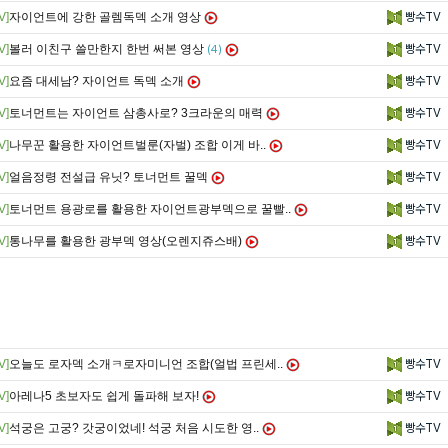
V]
자이언트에 강한 골렘독덱 소개 영상
빵수TV
V]
볼러 이친구 쓸만한지 한번 써본 영상
빵수TV
(4)
V]
요즘 대세남? 자이언트 독덱 소개
빵수TV
V]
토너먼트는 자이언트 삼총사로? 3크라운의 매력
빵수TV
V]
나무꾼 활용한 자이언트벌룬(자벌) 조합 이게 바..
빵수TV
V]
얼음정령 전설급 유닛? 토너먼트 꿀덱
빵수TV
V]
토너먼트 용광로를 활용한 자이언트광부덱으로 꿀빨..
빵수TV
V]
통나무를 활용한 광부덱 영상(오렌지쥬스배)
빵수TV
V]
오늘도 로자덱 소개ㅋ로자미니언 조합(얼법 프린세..
빵수TV
V]
아레나5 초보자도 쉽게 돌파해 보자!
빵수TV
V]
석궁은 고궁? 갓궁이었네! 석궁 처음 시도한 영..
빵수TV