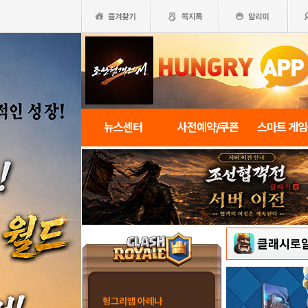
뉴스센터
사전예약/쿠폰
스마트 게
클래시로
헝그리앱 아레나