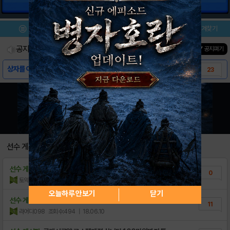
건물 정보
아레나 잠금해제
메뉴
이벤트/미션
설치/평가
즐겨찾기
공지사항
진행중인 이벤트
0
건
▼ 공지펴기
상자를 여는 데 시간이 오래 걸리는 이유
23
선수 게시판
선수 게시판
다다다
0
토익준비중
조회수:149
| 19.01.13
오늘하루 안보기
닫기
선수 게시판
클래시로얄 계정 삽니다 가격은 스펙좀요 상의
11
라어디098
조회수:494
| 18.06.10