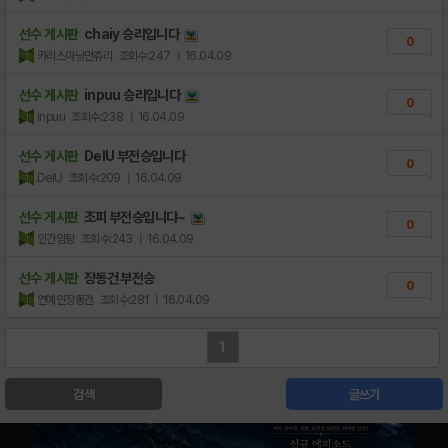
선수 게시판
chaiy 승리입니다
0
카리스마낭만츄리
조회수:247
| 16.04.09
선수 게시판
inpuu 승리입니다
0
inpuu
조회수:238
| 16.04.09
선수 게시판
DelU 부전승입니다
0
DelU
조회수:209
| 16.04.09
선수 게시판
조피 부전승입니댜~
0
인간임돵
조회수:243
| 16.04.09
선수 게시판
장동건 부전승
0
연예인장동건
조회수:281
| 16.04.09
1
검색
글쓰기