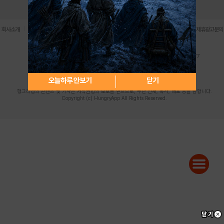
로그인
PC버전
전체앱
|
|
|
|
|
회사소개
이용약관
개인정보 처리방침
청소년 보호정책
불법촬영물 신고센터
제휴광고문의
사업자등록번호:119-86-61101 (주)스마트나우 대표이사:송현두
주소: 서울시 금천구 가산디지털1로 171 연락처:063-284-8635 팩스:02-6265-0377
청소년보호책임자:김동욱
desk@hungryapp.co.kr
등록번호:서울아02322 | 등록일자:2016년4월25일
발행인:(주)스마트나우 송현두 | 편집인:김동욱
오늘하루 안보기
닫기
헝그리앱의 콘텐츠 및 기사는 저작권법의 보호를 받으므로, 무단 전재, 복사, 배포 등을 금합니다.
Copyright (c) HungryApp All Rights Reserved.