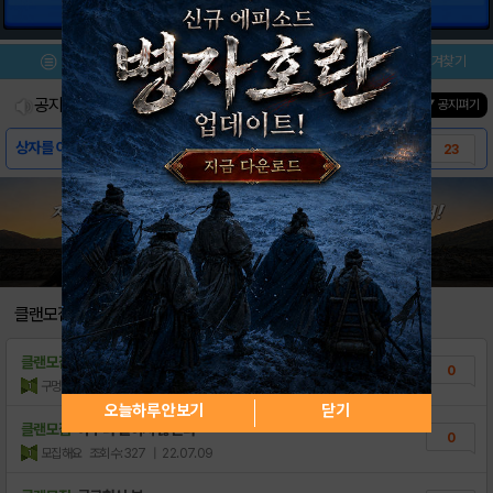
건물 정보
아레나 잠금해제
메뉴
이벤트/미션
설치/평가
즐겨찾기
공지사항
진행중인 이벤트
0
건
▼ 공지펴기
상자를 여는 데 시간이 오래 걸리는 이유
23
클랜모집
클랜모집
올엘리트,올만랩 계정 구매합니다
0
구멍킹
조회수:101
| 24.03.31
오늘하루 안보기
닫기
클랜모집
아무나 들이지 않는다
0
모집해요
조회수:327
| 22.07.09