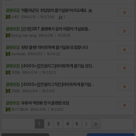
클랜모집
박틀러군단 부담없이 즐기실분 어서오세요
0
노루2
조회수:215
| 19.07.08
1
클랜모집
[신생] ERT 클랜에서 같이 이끌어 가실분들..
0
Kyung Jae Jang
조회수:219
| 19.05.16
클랜모집
왕왕 클랜! 라이트하게 즐기실분 모집합니다.
0
namiwoo
조회수:213
| 19.04.22
클랜모집
[4000+][전설리그]라이트하게 즐기실 성인..
0
갓영돈
조회수:234
| 19.03.23
클랜모집
[4000+][전설리그직전]라이트하게 즐기실 ..
0
갓영돈
조회수:264
| 19.03.15
클랜모집
유튜버 하창봉 정식 클랜원 모집
0
ROTTIBUN
조회수:400
| 19.03.10
1
2
3
4
5