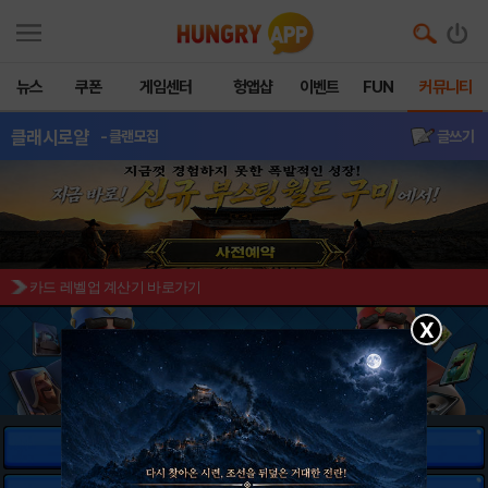
뉴스
쿠폰
게임센터
헝앱샵
이벤트
FUN
커뮤니티
클래시로얄
- 클랜모집
글쓰기
카드 레벨업 계산기 바로가기
X
유닛 정보
마법 정보