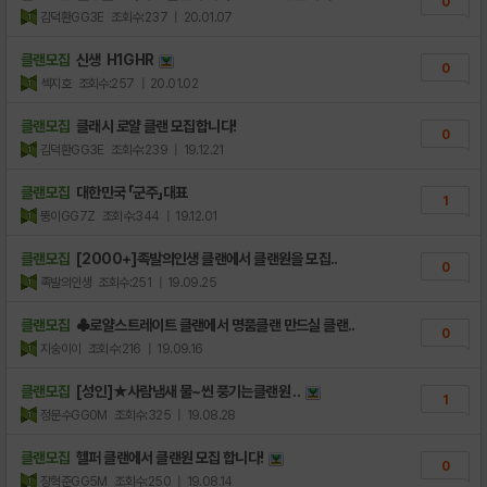
0
김덕환GG3E
조회수:237
| 20.01.07
클랜모집
신생 H1GHR
0
섹지호
조회수:257
| 20.01.02
클랜모집
클래시 로얄 클랜 모집합니다!
0
김덕환GG3E
조회수:239
| 19.12.21
클랜모집
대한민국 「군주」대표
1
뚱이GG7Z
조회수:344
| 19.12.01
클랜모집
[2000+]족발의인생 클랜에서 클랜원을 모집..
0
족발의인생
조회수:251
| 19.09.25
클랜모집
♣로얄스트레이트 클랜에서 명품클랜 만드실 클랜..
0
지숭이이
조회수:216
| 19.09.16
클랜모집
[성인]★사람냄새 물~씬 풍기는클랜원 ..
1
정문수GG0M
조회수:325
| 19.08.28
클랜모집
헬퍼 클랜에서 클랜원 모집 합니다!
0
장혁준GG5M
조회수:250
| 19.08.14