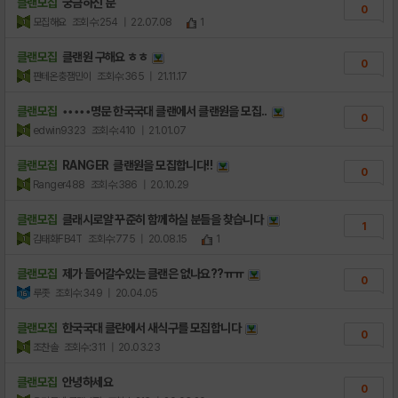
클랜모집
궁금하신 분
0
모집해요
조회수:254
| 22.07.08
1
클랜모집
클랜원 구해요 ㅎㅎ
0
판테온충잼민이
조회수:365
| 21.11.17
클랜모집
•••••명문 한국국대 클랜에서 클랜원을 모집..
0
edwin9323
조회수:410
| 21.01.07
클랜모집
RANGER 클랜원을 모집합니다!!
0
Ranger488
조회수:386
| 20.10.29
클랜모집
클래시로얄 꾸준히 함께하실 분들을 찾습니다
1
김태화FB4T
조회수:775
| 20.08.15
1
클랜모집
제가 들어갈수있는 클랜은 없나요??ㅠㅠ
0
루좃
조회수:349
| 20.04.05
클랜모집
한국국대 클랸에서 새식구를 모집합니다
0
조찬솔
조회수:311
| 20.03.23
클랜모집
안녕하세요
0