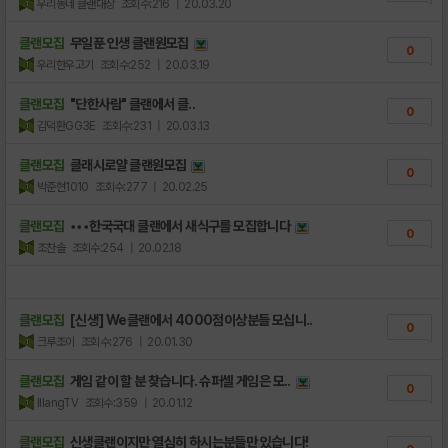
우리동네 클랜대장
조회수:216
| 20.03.20
클랜모집
무일푼 인생 클랜원모집
0
우리한우고기
조회수:252
| 20.03.19
클랜모집
"단한사람" 클랜에서 클..
0
김덕환GG3E
조회수:231
| 20.03.13
클랜모집
클래시로얄 클랜원모집
0
박준현1010
조회수:277
| 20.02.25
클랜모집
•••한국국대 클랜에서 새식구를 모집합니다
0
조찬솔
조회수:254
| 20.02.18
클랜모집
[신생] We클랜에서 4000점이상분들 모십니..
0
크루조이
조회수:276
| 20.01.30
클랜모집
게임 같이 할 분 찾습니다. 슈퍼셀 게임은 모..
0
lllangTV
조회수:359
| 20.01.12
클랜모집
신생클랜이지만 열심히 하시는분들만 있습니다!