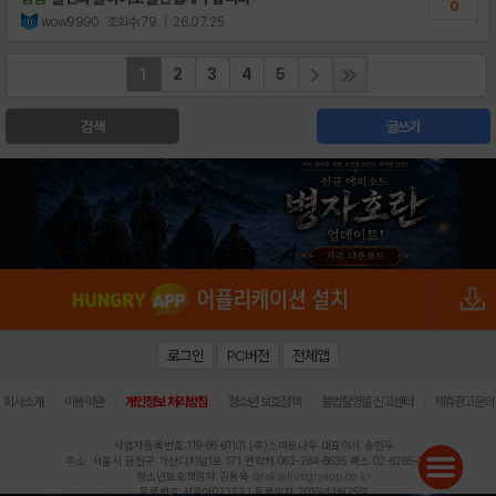
0
wow9990
조회수:79
| 26.07.25
1
2
3
4
5
검색
글쓰기
로그인
PC버전
전체앱
|
|
|
|
|
회사소개
이용약관
개인정보 처리방침
청소년 보호정책
불법촬영물 신고센터
제휴광고문의
사업자등록번호:119-86-61101 (주)스마트나우 대표이사:송현두
주소: 서울시 금천구 가산디지털1로 171 연락처:063-284-8635 팩스:02-6265-0377
청소년보호책임자:김동욱
desk@hungryapp.co.kr
등록번호:서울아02322 | 등록일자:2016년4월25일