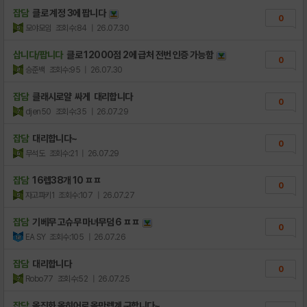
잡담
클로 계정 3에 팝니다
0
모야모임
조회수:84
| 26.07.30
삽니다/팝니다
클로 12000점 2에 급처 전번 인증 가능함
0
승준백
조회수:95
| 26.07.30
잡담
클래시로얄 싸게 대리합니다
0
djen50
조회수:35
| 26.07.29
잡담
대리합니다~
0
무석도
조회수:21
| 26.07.29
잡담
16렙38개 10 ㅍㅍ
0
자고파키1
조회수:107
| 26.07.27
잡담
기베무 고슈무 마녀무덤 6 ㅍㅍ
0
EA SY
조회수:105
| 26.07.26
잡담
대리합니다
0
Robo77
조회수:52
| 26.07.25
잡담
올진화 올히어로 올만렙계 구합니다~