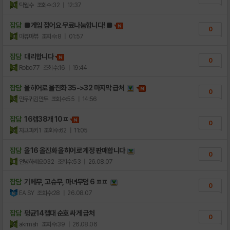
탁월수
조회수:32
| 12:37
잡담
■게임 접어요 무료나눔합니다! ■
0
먀뷰먀뷰
조회수:8
| 01:57
잡담
대리합니다
0
Robo77
조회수:16
| 19:44
잡담
올히어로 올진화 35->32 마지막 급처
0
만두귀김만두
조회수:55
| 14:56
잡담
16렙38개 10ㅍ
0
자고파키1
조회수:62
| 11:05
잡담
올16 올진화 올히어로 계정 판매합니다
0
안녕하세요032
조회수:53
| 26.08.07
잡담
기베무, 고슈무, 마녀무덤 6 ㅍㅍ
0
EA SY
조회수:28
| 26.08.07
잡담
평균14랩대 순호 싸게 급처
0
akrmsh
조회수:39
| 26.08.06