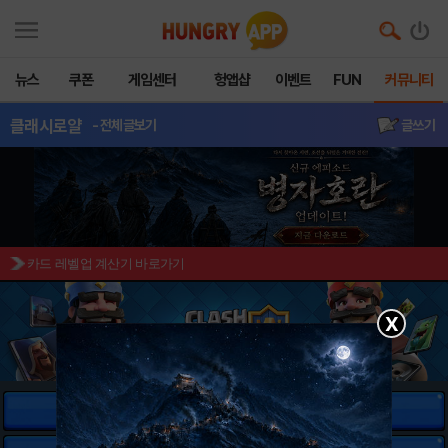
뉴스
쿠폰
게임센터
헝앱샵
이벤트
FUN
커뮤니티
클래시로얄
- 전체글보기
글쓰기
카드 레벨업 계산기 바로가기
X
유닛 정보
마법 정보