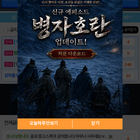
건물 정보
아레나 잠금해제
메뉴
이벤트/미션
설치/평가
즐겨찾기
공지사항
진행중인 이벤트
0
건
▲ 공지접기
[이벤트] 웃음으로 매일매일 해피! 유머 게시..
4
밥알이의 헝앱통신 ⑲ “밥알이, 드디어 멀티를..
0
[안내] 헝그리앱 필수 상식! 밥알 획득 안내..
248
상자를 여는 데 시간이 오래 걸리는 이유
23
전체글보기
오늘하루 안보기
닫기
삽니다/팝니다
클로 중고스펙 8 급처합니다 아무나 사주세요ㅠ..
0