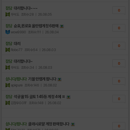
잡담
대리합니다~~~
0
무석도
조회수:28
| 26.08.05
잡담
순호,퀸로호 올만렙계정 6판매
0
wow9990
조회수:111
| 26.08.04
잡담
대리
0
Robo77
조회수:54
| 26.08.03
잡담
대리합니다~
0
무석도
조회수:34
| 26.08.03
삽니다/팝니다
기블 만랩계 팝니다
0
apkpure
조회수:146
| 26.08.02
잡담
석궁 올15 글토 145등 계정 4에 ㅍ
0
김정우GG1F
조회수:148
| 26.08.02
삽니다/팝니다
클래시로얄 계정 판매합니다
0