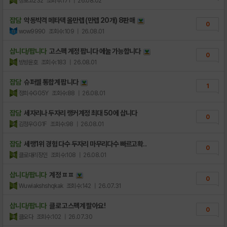
장보고232
조회수:171
| 26.08.02
잡담
악동박격 메타덱 올만렙 (만렙 20개) 8판매
0
wow9990
조회수:109
| 26.08.01
삽니다/팝니다
고스펙 계정 팝니다 에눌 가능합니다
0
방방윤호
조회수:183
| 26.08.01
잡담
슈퍼셀 통합계 팝니다
1
정희수GG5Y
조회수:88
| 26.08.01
잡담
세자리나 두자리 랭커계정 최대 50에 삽니다
0
김정우GG1F
조회수:98
| 26.08.01
잡담
세랭1위 경험 다수 두자리 마무리다수 빠르고확..
0
클로대리장인
조회수:108
| 26.08.01
삽니다/팝니다
계정 ㅍㅍ
0
Wuwiakshshqkak
조회수:142
| 26.07.31
삽니다/팝니다
클로 고스펙계 팔아요!
0
클오다
조회수:102
| 26.07.30