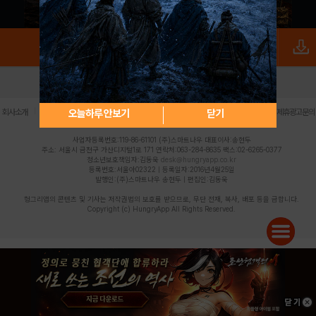
로그인
PC버전
전체앱
|
|
|
|
|
오늘하루 안보기
닫기
회사소개
이용약관
개인정보 처리방침
청소년 보호정책
불법촬영물 신고센터
제휴광고문의
사업자등록번호:119-86-61101 (주)스마트나우 대표이사:송현두
주소: 서울시 금천구 가산디지털1로 171 연락처:063-284-8635 팩스:02-6265-0377
청소년보호책임자:김동욱
desk@hungryapp.co.kr
등록번호:서울아02322 | 등록일자:2016년4월25일
발행인:(주)스마트나우 송현두 | 편집인:김동욱
헝그리앱의 콘텐츠 및 기사는 저작권법의 보호를 받으므로, 무단 전재, 복사, 배포 등을 금합니다.
Copyright (c) HungryApp All Rights Reserved.