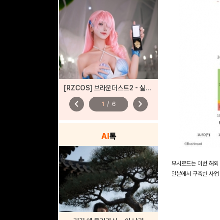
[RZCOS] 브라운더스트2 - 실비아 (Model. 나리땽)
chevron_left
chevron_right
1
/
6
AI
톡
부시로드는 이번 해외 
일본에서 구축한 사업 