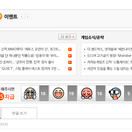
게임소식/공략
컴투스 블록버스터급 신작 MMORPG ‘제우스 오만의 신’, 8/26 출시
아와지섬 여행의 추억을 단 하나뿐인 작품으로! ‘흰둥이’와 ‘부리부리대마왕’의 오리지널 도기 색칠 체험 등장
·초까지… ‘군주의 전쟁: 진격’ 정식 출시
라인게임즈 PC 신작 ‘QUIET’, 스팀 플레이 테스트 참가자 3만 명 돌파
16
19
16
5
댓글 쓰기
1 페이지