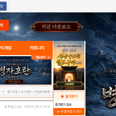
색
PC게임
커뮤니티
헝그리앱
>
뉴스센터
>
게임업계동향
star
즐겨찾기
즐겨찾기 없음
등록일(수정) : 2026-07-09 17:50:56
add
내 즐겨찾기 관리