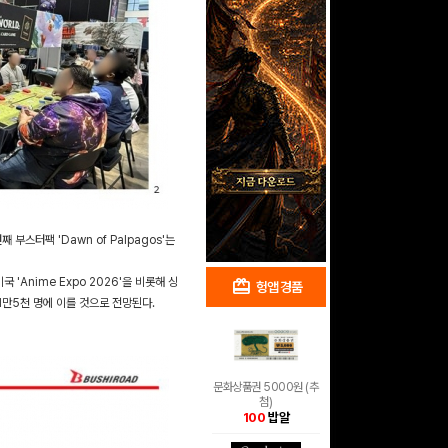
부스터팩 'Dawn of Palpagos'는
'Anime Expo 2026'을 비롯해 싱
redeem
shopping_cart
헝앱 경품
헝앱 쇼핑
1만5천 명에 이를 것으로 전망된다.
문화상품권 5000원 (추
첨)
100
밥알