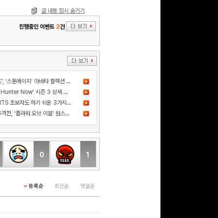
글 내용 잠시 숨기기
진행중인 이벤트
2
건
더 샌드박스, 넷마블과 ‘세븐나이츠', ‘스톤에이지’ 아바타 컬렉션 출시
드디어 고기굽기 등장! ‘Monster Hunter Now’ 시즌 3 상세 정보 공개
카카오게임즈 신작 '스톰게이트', RTS 초보자도 하기 쉬운 3가지 이유
사건의 진실을 쫓는 스릴 넘치는 추격전, ‘플라워 오브 이블’ 원스토어 정식 출시!
0
1
등록순
최신순
댓글순