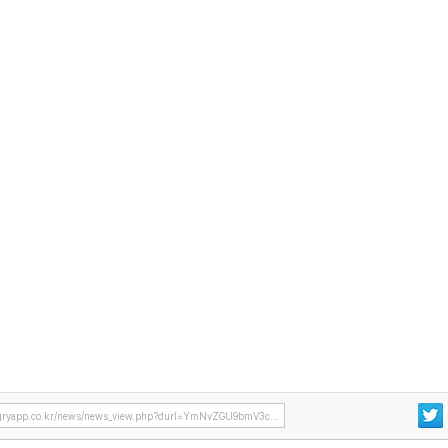
ryapp.co.kr/news/news_view.php?durl=YmNvZGU9bmV3c...