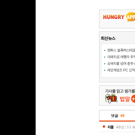
최신뉴스
삼국지를 넘어 춘추·진
댓글
49
리플
49
건 | 1/