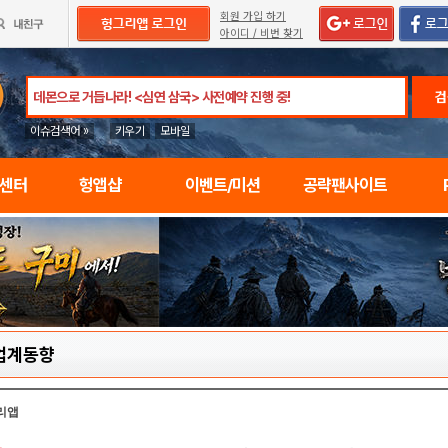
회원 가입 하기
아이디 / 비번 찾기
검
이슈검색어 »
키우기
모바일
임센터
헝앱샵
이벤트/미션
공략팬사이트
업계동향
리앱