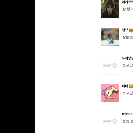
리케르
잘 봤어
엘브
잘봤습
토끼냥
보고갑
티탸
보고갑
minaz
전망 