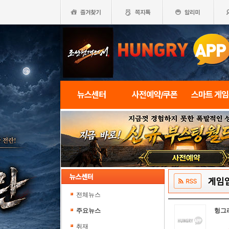
뉴스센터
사전예약/쿠폰
스마트 게
게임
전체뉴스
주요뉴스
헝그
취재