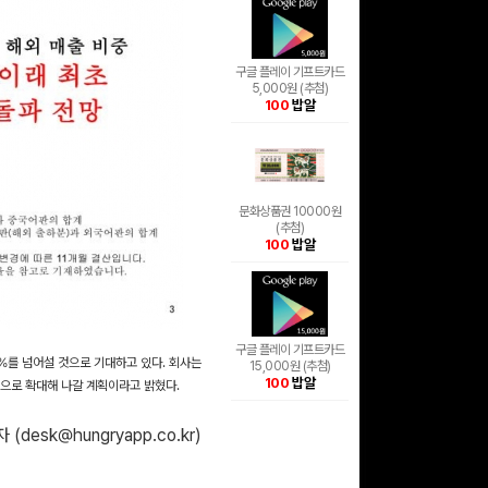
구글 플레이 기프트카드
5,000원 (추첨)
100
밥알
문화상품권 10000원
(추첨)
100
밥알
구글 플레이 기프트카드
0%를 넘어설 것으로 기대하고 있다. 회사는
15,000원 (추첨)
100
밥알
적으로 확대해 나갈 계획이라고 밝혔다.
 (
desk@hungryapp.co.kr
)