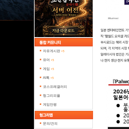
일본 엔터테인먼트 기업
작 '팰월드 오피셜 카드
부시로드는 해외 시장 
되며, 각 지역의 시장
자유게시판
+5
말레이시아 법인은 기존
유머
+5
나 현지 생산·현지 유
게임
+5
AI톡
+5
코스프레갤러리
헝그리피플
게임만평
문의/건의