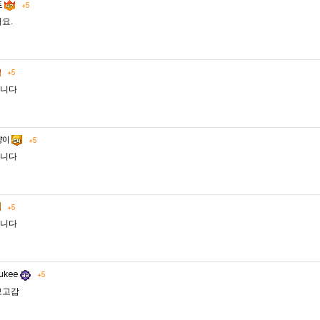
트
+5
요.
+5
니다
냥이
+5
니다
+5
니다
ukee
+5
보고감