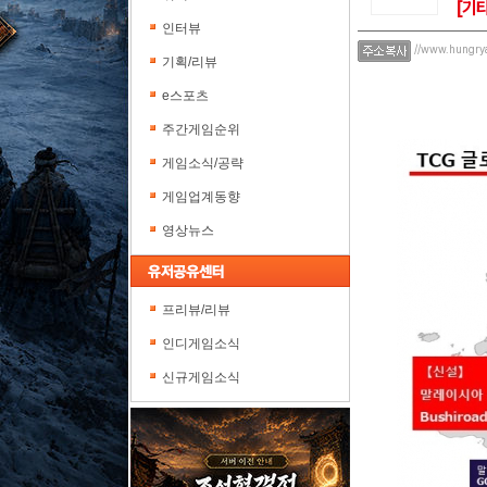
[기타
인터뷰
//www.hungry
기획/리뷰
e스포츠
주간게임순위
게임소식/공략
게임업계동향
영상뉴스
프리뷰/리뷰
인디게임소식
신규게임소식