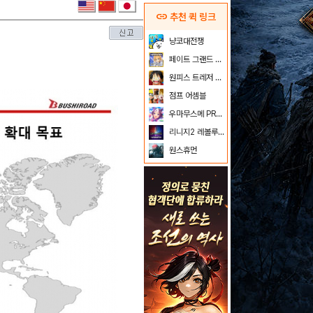
link
추천 퀵 링크
냥코대전쟁
페이트 그랜드 오더
원피스 트레저 크루즈
점프 어셈블
우마무스메 PRETTY DERBY
리니지2 레볼루션
원스휴먼