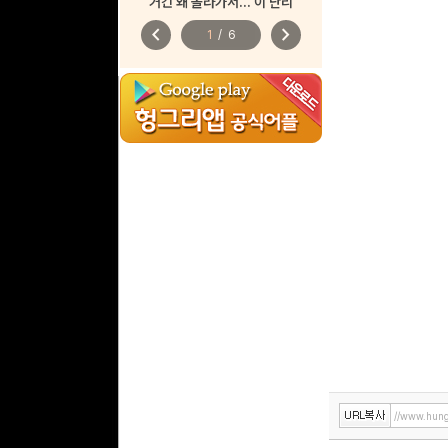
거긴 왜 올라가서... 이 난리
chevron_left
chevron_right
1
/
6
//www.hung