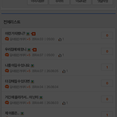
이미지첨부
주사위
이모티콘
전체리스트
이런 거 타봤니?
0
갈사람은가야지
+5
조회수:33
| 05:00
1
우리집에 왜 왔니
0
갈사람은가야지
+5
조회수:37
| 05:00
1
나를 이길 수 있나요
1
갈사람은가야지
+5
조회수:37
| 26.08.05
1
더 강해질 수 있다면
0
갈사람은가야지
+5
조회수:34
| 26.08.04
거긴 왜 올라가서... 이 난리
0
갈사람은가야지
+5
조회수:46
| 26.08.03
1
제 이름은...
1