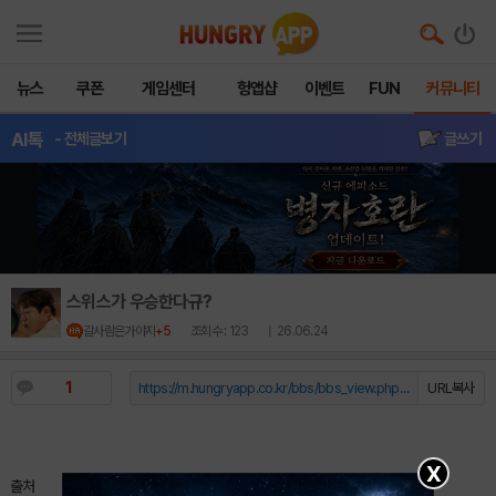
뉴스
쿠폰
게임센터
헝앱샵
이벤트
FUN
커뮤니티
AI톡
- 전체글보기
글쓰기
스위스가 우승한다규?
갈사람은가야지
+5
조회수 : 123
| 26.06.24
1
https://m.hungryapp.co.kr/bbs/bbs_view.php?durl=Y...
URL복사
X
출처