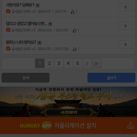
사탕이유? 담배유?
0
갈사람은가야지
+5
조회수:117
| 26.07.11
1
덥다고 냉장고 열어놓으면...
0
갈사람은가야지
+5
조회수:134
| 26.07.10
1
원피스 나미 맞아요?
0
갈사람은가야지
+5
조회수:115
| 26.07.09
1
1
2
3
4
5
검색
글쓰기