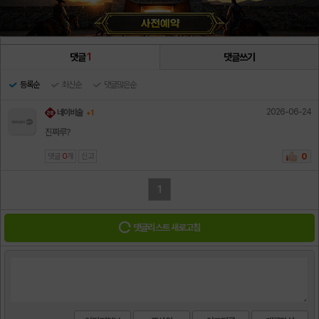
댓글
1
댓글쓰기
등록순
최신순
댓글많은순
2026-06-24
네이비술
+ 1
진짜루?
댓글
0
개
신고
0
1
댓글리스트 새로고침