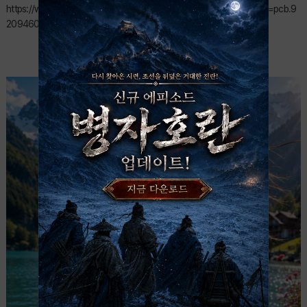
https://www.facebook.com/photo/?fbid=920945137672218&set=pcb.9
20946057672126