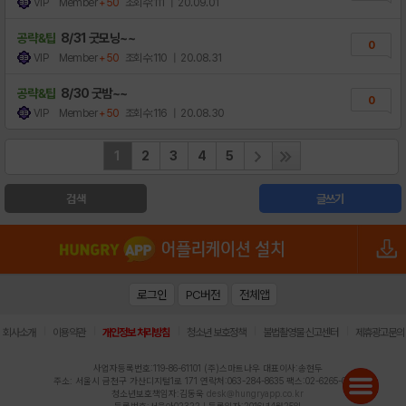
VIP Member
+50
조회수:111
| 20.09.01
공략&팁
8/31 굿모닝~~
0
VIP Member
+50
조회수:110
| 20.08.31
공략&팁
8/30 굿밤~~
0
VIP Member
+50
조회수:116
| 20.08.30
1
2
3
4
5
검색
글쓰기
로그인
PC버전
전체앱
|
|
|
|
|
회사소개
이용약관
개인정보 처리방침
청소년 보호정책
불법촬영물 신고센터
제휴광고문의
사업자등록번호:119-86-61101 (주)스마트나우 대표이사:송현두
주소: 서울시 금천구 가산디지털1로 171 연락처:063-284-8635 팩스:02-6265-0377
청소년보호책임자:김동욱
desk@hungryapp.co.kr