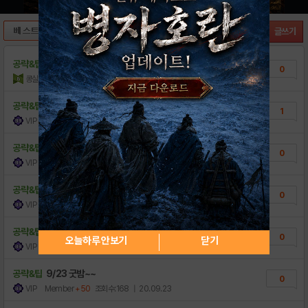
[공략] 파블 인연 퀘스트 영웅 도감 (4/1..
2
글쓰기
[공략] 하루에 해야되는 것들!!
2
공략&팁
다들 맛점이요 ㅎ
0
콩실장
+50
조회수:243
| 21.02.14
공략&팁
9/27 굿밤~~
1
VIP Member
+50
조회수:321
| 20.09.27
공략&팁
9/26 굿밤~~
0
VIP Member
+50
조회수:221
| 20.09.26
공략&팁
9/25 굿모닝~~
0
VIP Member
+50
조회수:206
| 20.09.25
공략&팁
9/24 굿밤~~
0
오늘하루 안보기
닫기
VIP Member
+50
조회수:178
| 20.09.24
공략&팁
9/23 굿밤~~
0
VIP Member
+50
조회수:168
| 20.09.23