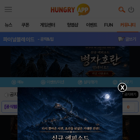
뉴스
쿠폰
게임센터
헝앱샵
이벤트
FUN
커뮤니티
파이널블레이드
- 공략&팁
글쓰기
메뉴
이벤트/미션
설치/평가
즐겨찾기
X
공지사항
진행중인 이벤트
0
건
▼ 공지펴기
[공식웹툰] 도리도리의 파이널 블레이드 ‘신수..
0
[공식웹툰] 짤방장이테루의 파이널 블레이드 ‘..
0
[공략] 승뇽님의 초반 플레이 공략!
9
[공략] 왜 8-9를 돌아야 되는가?! (6성..
8