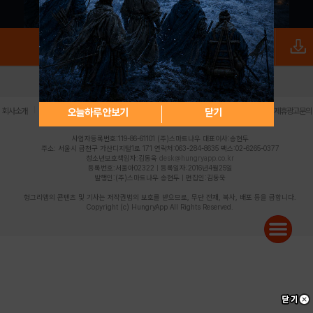
로그인
PC버전
전체앱
|
|
|
|
|
오늘하루 안보기
닫기
회사소개
이용약관
개인정보 처리방침
청소년 보호정책
불법촬영물 신고센터
제휴광고문의
사업자등록번호:119-86-61101 (주)스마트나우 대표이사:송현두
주소: 서울시 금천구 가산디지털1로 171 연락처:063-284-8635 팩스:02-6265-0377
청소년보호책임자:김동욱
desk@hungryapp.co.kr
등록번호:서울아02322 | 등록일자:2016년4월25일
발행인:(주)스마트나우 송현두 | 편집인:김동욱
헝그리앱의 콘텐츠 및 기사는 저작권법의 보호를 받으므로, 무단 전재, 복사, 배포 등을 금합니다.
Copyright (c) HungryApp All Rights Reserved.