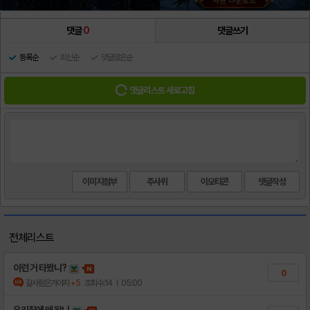
댓글
0
댓글쓰기
등록순
최신순
댓글많은순
댓글리스트 새로고침
이미지첨부
주사위
이모티콘
전체리스트
이런 거 타봤니?
0
갈사람은가야지
+5
조회수:14
| 05:00