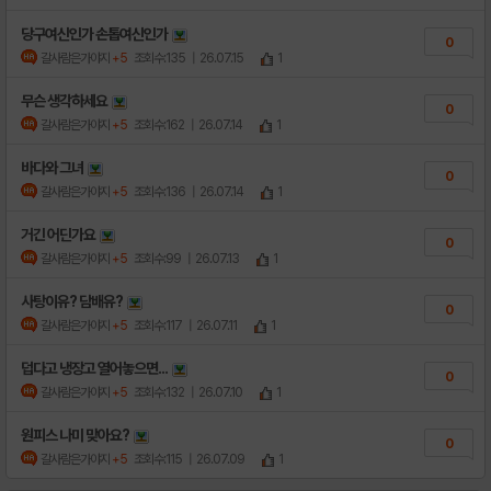
당구여신인가 손톱여신인가
0
갈사람은가야지
+5
조회수:135
| 26.07.15
1
무슨 생각하세요
0
갈사람은가야지
+5
조회수:162
| 26.07.14
1
바다와 그녀
0
갈사람은가야지
+5
조회수:136
| 26.07.14
1
거긴 어딘가요
0
갈사람은가야지
+5
조회수:99
| 26.07.13
1
사탕이유? 담배유?
0
갈사람은가야지
+5
조회수:117
| 26.07.11
1
덥다고 냉장고 열어놓으면...
0
갈사람은가야지
+5
조회수:132
| 26.07.10
1
원피스 나미 맞아요?
0
갈사람은가야지
+5
조회수:115
| 26.07.09
1