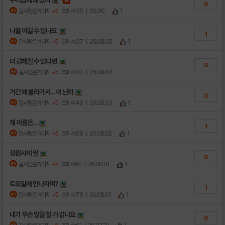
우리집에 왜 왔니
0
갈사람은가야지
+5
조회수:35
| 05:00
1
나를 이길 수 있나요
1
갈사람은가야지
+5
조회수:37
| 26.08.05
1
더 강해질 수 있다면
0
갈사람은가야지
+5
조회수:34
| 26.08.04
거긴 왜 올라가서... 이 난리
0
갈사람은가야지
+5
조회수:46
| 26.08.03
1
제 이름은...
1
갈사람은가야지
+5
조회수:59
| 26.08.02
1
정원사의 딸
0
갈사람은가야지
+5
조회수:81
| 26.08.01
1
토요일에 만나자며?
1
갈사람은가야지
+5
조회수:79
| 26.08.01
1
내가 무슨 말을 할 거 같나요
0