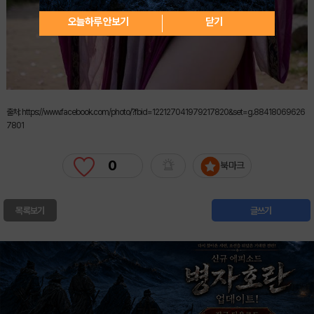
오늘하루 안보기
닫기
출처: https://www.facebook.com/photo/?fbid=122127041979217820&set=g.88418069626
7801
0
북마크
목록보기
글쓰기