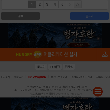
1
2
3
4
5
검색
글쓰기
로그인
PC버전
전체앱
|
|
|
|
|
회사소개
이용약관
개인정보 처리방침
청소년 보호정책
불법촬영물 신고센터
제휴광고문의
사업자등록번호:119-86-61101 (주)스마트나우 대표이사:송현두
주소: 서울시 금천구 가산디지털1로 171 연락처:063-284-8635 팩스:02-6265-0377
청소년보호책임자:김동욱
desk@hungryapp.co.kr
등록번호:서울아02322 | 등록일자:2016년4월25일
발행인:(주)스마트나우 송현두 | 편집인:김동욱
헝그리앱의 콘텐츠 및 기사는 저작권법의 보호를 받으므로, 무단 전재, 복사, 배포 등을 금합니다.