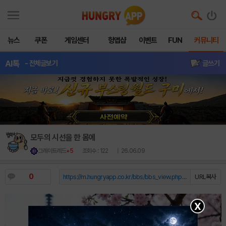
뉴스
쿠폰
게임센터
헝앱샵
이벤트
FUN
커뮤니티
AI톡
- 전체글보기
글쓰기
모두의 시선을 한 몸에
그레이트레드
+5
조회수 : 122
| 26.06.09
0
https://m.hungryapp.co.kr/bbs/bbs_view.php?durl=Y...
URL복사
X