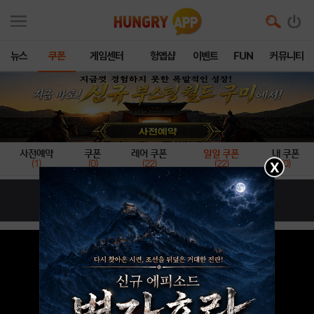
뉴스
쿠폰
게임센터
헝앱샵
이벤트
FUN
커뮤니티
사전예약
쿠폰
레어 쿠폰
일일 쿠폰
내 쿠폰
(1)
(0)
(22)
(22)
(0)
X