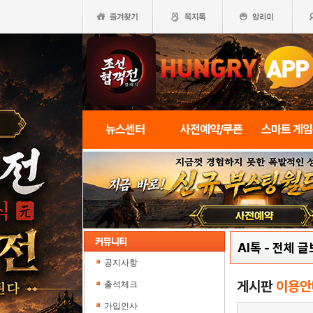
뉴스센터
사전예약/쿠폰
스마트 게
AI톡
-
전체 글
공지사항
게시판
이용안
출석체크
가입인사