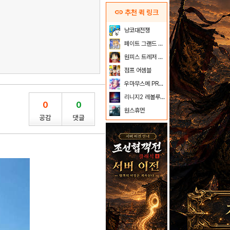
link
추천 퀵 링크
냥코대전쟁
페이트 그랜드 오더
원피스 트레저 크루즈
점프 어셈블
우마무스메 PRETTY DERBY
리니지2 레볼루션
0
0
원스휴먼