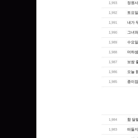
정원사
1,993
토요일
1,992
내가 
1,991
그녀와 
1,990
수요일엔
1,989
머하셈
1,988
보쌈 
1,987
오늘 
1,986
종이접
1,985
함 달
1,984
떠들지
1,983