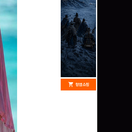
redeem
shopping_cart
헝앱 경품
헝앱 쇼핑
문화상품권 10000원
(추첨)
100
밥알