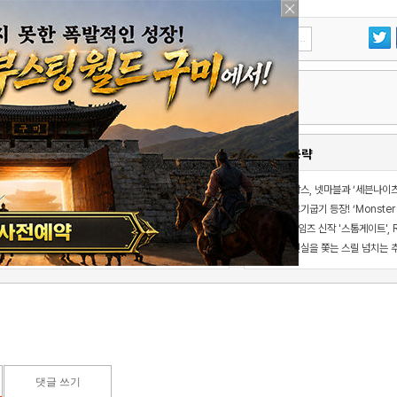
게임소식/공략
’라그나로크M: Classic’과 ‘단간론파 희망의 학원과 절망의 고교생’ 콜라보 이벤트
기 실적 발표
라스베이거스 시뮬레이터, 1.2 업데이트… 경비원, 바카라, 반려동물 추가
엔비디아, 로보택시·자율주행차용 프론티어급 개방형 모델 ‘알파마요 2 슈퍼’ 상업적 이용 가능
댓글 쓰기