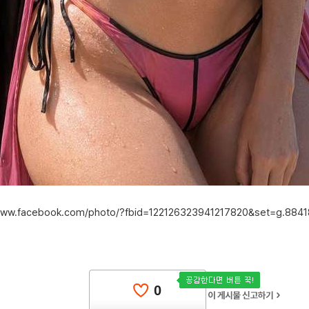
/www.facebook.com/photo/?fbid=122126323941217820&set=g.884
0