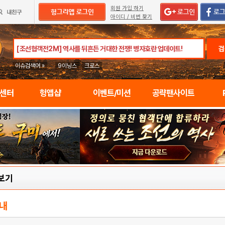
회원 가입 하기
아이디 / 비번 찾기
검
이슈검색어 »
9이닝스
크로스
임센터
헝앱샵
이벤트/미션
공략팬사이트
보기
내