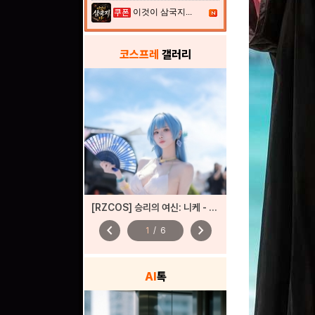
이것이 삼국지...
코스프레
갤러리
[RZCOS] 승리의 여신: 니케 - 헬름 '샹들리에 라이트' (Model. 나리땽)
chevron_left
chevron_right
1
/
6
AI
톡