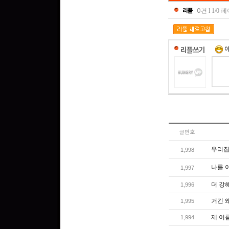
리플
0
건 l 1/0 
리플쓰기
글번호
우리집
1,998
나를 
1,997
더 강
1,996
거긴 왜
1,995
제 이름
1,994