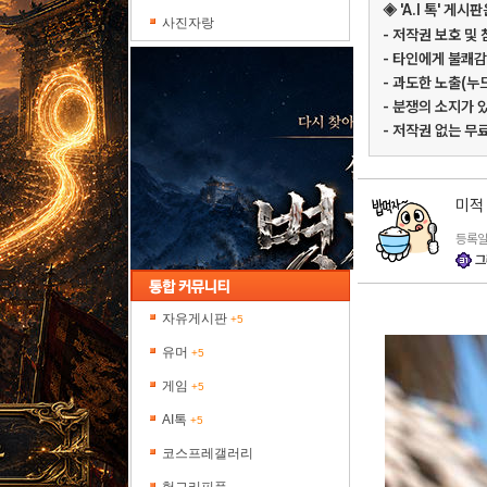
◈ 'A.I 톡' 
사진자랑
- 저작권 보호 및
- 타인에게 불쾌감
- 과도한 노출(누
- 분쟁의 소지가 
- 저작권 없는 무
미적
등록일 
그
자유게시판
+5
유머
+5
게임
+5
AI톡
+5
코스프레갤러리