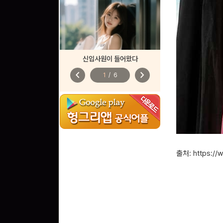
신입사원이 들어왔다
chevron_left
chevron_right
1
/
6
출처: https:/