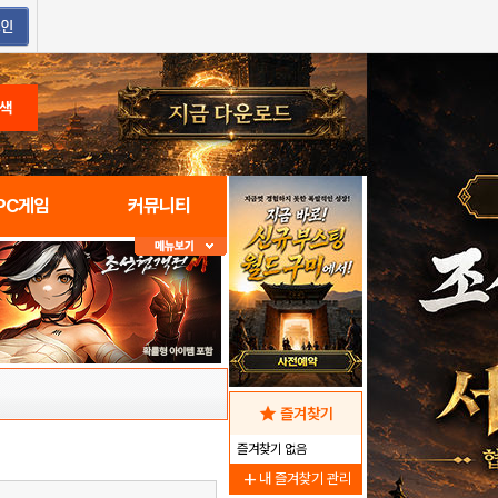
색
PC게임
커뮤니티
star
즐겨찾기
즐겨찾기 없음
add
내 즐겨찾기 관리