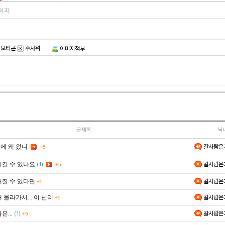
페이지
이모티콘
주사위
이미지첨부
글제목
닉
갈사람은
에 왜 왔니
+5
갈사람은
이길 수 있나요
(1)
+5
해질 수 있다면
갈사람은
+5
 올라가서... 이 난리
갈사람은
+5
은...
갈사람은
(1)
+5