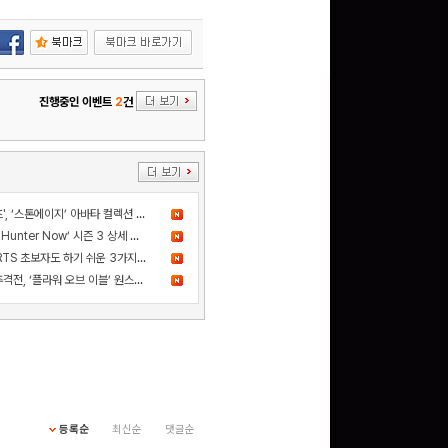
진행중인 이벤트
2
건
더 샌드박스, 넷마블과 ‘세븐나이츠', ‘스톤에이지’ 아바타 컬렉션 출시
드디어 고기굽기 등장! ‘Monster Hunter Now’ 시즌 3 상세 정보 공개
카카오게임즈 신작 '스톰게이트', RTS 초보자도 하기 쉬운 3가지 이유
사건의 진실을 쫓는 스릴 넘치는 추격전, ‘플라워 오브 이블’ 원스토어 정식 출시!
등록순
최신순
댓글순