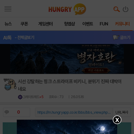
뉴스
쿠폰
게임센터
헝앱샵
이벤트
FUN
커뮤니티
AI톡
- 전체글보기
글쓰기
시선 강탈하는 핑크 스트라이프 비키니, 분위기 진짜 대박이
네요
그레이트레드
+5
조회수 : 73
| 26.05.16
0
https://m.hungryapp.co.kr/bbs/bbs_view.php?durl=Y...
URL복사
X