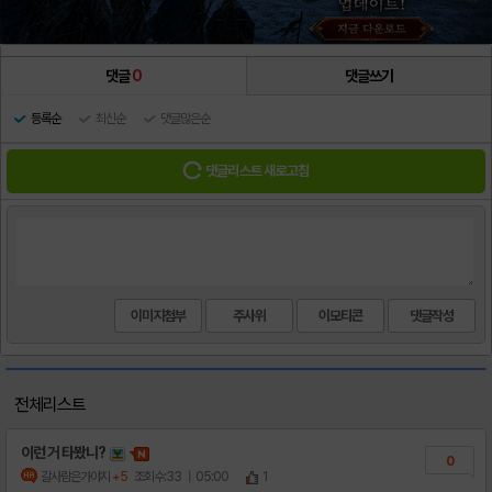
댓글
0
댓글쓰기
등록순
최신순
댓글많은순
댓글리스트 새로고침
이미지첨부
주사위
이모티콘
전체리스트
이런 거 타봤니?
0
갈사람은가야지
+5
조회수:33
| 05:00
1