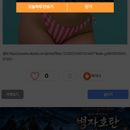
오늘하루 안보기
닫기
출처: https://www.facebook.com/photo/?fbid=122282546870244971&set=g.8841806962
67801
0
북마크
목록보기
글쓰기