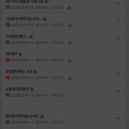
내가 무슨 말을 할 거 같나요
0
갈사람은가야지
+5
조회수:64
| 26.07.31
1
그녀와 눈 마주치는 순간...
1
갈사람은가야지
+5
조회수:70
| 26.07.30
1
수요일엔 빨간...
0
갈사람은가야지
+5
조회수:85
| 26.07.29
1
머하셈?
1
갈사람은가야지
+5
조회수:92
| 26.07.28
1
보쌈 좋아하는 그녀
0
갈사람은가야지
+5
조회수:80
| 26.07.26
1
오늘 함 달려보까
0
갈사람은가야지
+5
조회수:94
| 26.07.26
종이접기에 목숨 건 여인
0
갈사람은가야지
+5
조회수:87
| 26.07.25