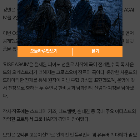
킹넷은 신작 MMORPG '열혈강호: 넥스트'의 첫 번째 OST 'RISE AGAI
N'을 2일 공개했다.
이번 OST는 2일 오전 9시 공식 유튜브 채널을 통해 뮤직비디오를 먼저
공개했으며, 음원은 같은 날 오후 6시 멜론, 지니 등 국내 주요 음원 플랫
폼을 통해 발매된다.
오늘하루 안보기
닫기
'RISE AGAIN'은 절제된 피아노 선율로 시작해 곡이 전개될수록 록 사운
드와 오케스트라가 더해지는 크로스오버 장르의 곡이다. 웅장한 사운드와
드라마틱한 전개를 통해 원작이 지닌 무협 감성을 표현했으며, 운명에 맞
서 전장으로 향하는 두 주인공 한비광과 담화린의 신념과 여정을 담아냈
다.
작사·작곡에는 스트레이 키즈, 레드벨벳, 손태진 등 국내 주요 아티스트와
작업한 프로듀서 그룹 HAP과 강민이 참여했다.
보컬은 '2억뷰 고음여신'으로 알려진 인플루언서 겸 유튜버 박다혜가 맡았