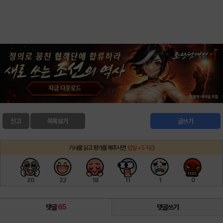
신고
목록보기
글쓰기
기사를 읽고 평가를 해주시면
밥알 +5 지급
20
22
18
11
1
0
댓글
65
댓글쓰기