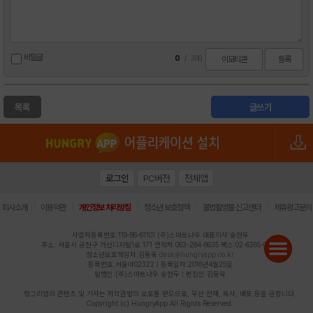
비밀글
0
/
300
이모티콘
등록
목록
글쓰기
로그인
PC버전
전체앱
|
|
|
|
|
회사소개
이용약관
개인정보 처리방침
청소년 보호정책
불법촬영물 신고센터
제휴광고문의
사업자등록번호:119-86-61101 (주)스마트나우 대표이사:송현두
주소: 서울시 금천구 가산디지털1로 171 연락처:063-284-8635 팩스:02-6265-0377
청소년보호책임자:김동욱
desk@hungryapp.co.kr
등록번호:서울아02322 | 등록일자:2016년4월25일
발행인:(주)스마트나우 송현두 | 편집인:김동욱
헝그리앱의 콘텐츠 및 기사는 저작권법의 보호를 받으므로, 무단 전재, 복사, 배포 등을 금합니다.
Copyright (c) HungryApp All Rights Reserved.