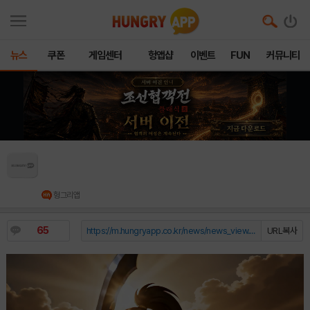
뉴스
쿠폰
게임센터
헝앱샵
이벤트
FUN
커뮤니티
킹넷, ‘열혈강호: 넥스트’ 첫 OST ‘RISE AGAIN’
공개
헝그리앱
65
https://m.hungryapp.co.kr/news/news_view.php?durl=YmNvZGU9b...
URL복사