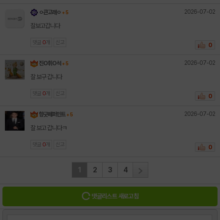
2026-07-02
ㅇ큰고래ㅇ
+ 5
잘보고갑니다
댓글
0
개
신고
0
2026-07-02
진O휘O석
+ 5
잘 보구 갑니다
댓글
0
개
신고
0
2026-07-02
향긋페퍼민트
+ 5
잘 보고 갑니다ㅋ
댓글
0
개
신고
0
1
2
3
4
댓글리스트 새로고침