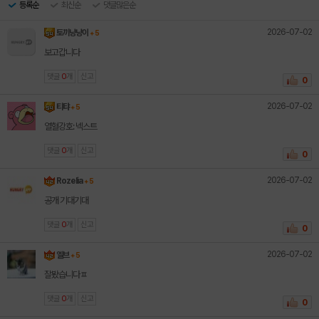
등록순
최신순
댓글많은순
2026-07-02
토끼냥냥이
+ 5
보고갑니다
댓글
0
개
신고
0
2026-07-02
티탸
+ 5
열혈강호: 넥스트
댓글
0
개
신고
0
2026-07-02
Rozelia
+ 5
공개 기대기대
댓글
0
개
신고
0
2026-07-02
엘브
+ 5
잘봤습니다ㅍ
댓글
0
개
신고
0