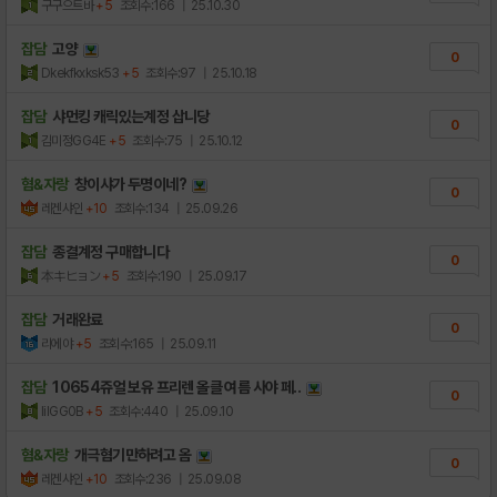
구구으트바
+5
조회수:166
| 25.10.30
잡담
고양
0
Dkekfkxksk53
+5
조회수:97
| 25.10.18
잡담
샤먼킹 캐릭있는계정 삽니당
0
김미정GG4E
+5
조회수:75
| 25.10.12
혐&자랑
창이샤가 두명이네?
0
레겐샤인
+10
조회수:134
| 25.09.26
잡담
종결계정 구매합니다
0
本キヒョン
+5
조회수:190
| 25.09.17
잡담
거래완료
0
리에야
+5
조회수:165
| 25.09.11
잡담
10654쥬얼 보유 프리렌 올클 여름 사야 페..
0
lilGG0B
+5
조회수:440
| 25.09.10
혐&자랑
개극혐기만하려고 옴
0
레겐샤인
+10
조회수:236
| 25.09.08