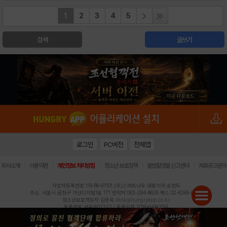
1
2
3
4
5
검색
글쓰기
로그인
PC버전
전체앱
|
|
|
|
|
회사소개
이용약관
개인정보 처리방침
청소년 보호정책
불법촬영물 신고센터
제휴광고문의
사업자등록번호:119-86-61101 (주)스마트나우 대표이사:송현두
주소: 서울시 금천구 가산디지털1로 171 연락처:063-284-8635 팩스:02-6265-0377
청소년보호책임자:김동욱
desk@hungryapp.co.kr
등록번호:서울아02322 | 등록일자:2016년4월25일
발행인:(주)스마트나우 송현두 | 편집인:김동욱