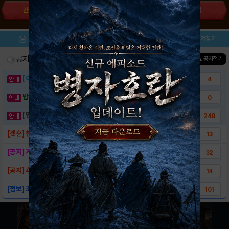
건물DB/시뮬
국내 소식
해외 소식
메뉴
이벤트/미션
설치/평가
즐겨찾기
공지사항
진행중인 이벤트
0
건
▲ 공지접기
[이벤트] 웃음으로 매일매일 해피! 유머 게시..
4
밥알이의 헝앱통신 ⑲ “밥알이, 드디어 멀티를..
0
[안내] 헝그리앱 필수 상식! 밥알 획득 안내..
248
[겟훈] 친목은 가까이, 친목질은 멀리
13
[공지] 게시판 이용규칙 안내
32
[공지] 4성득은 [자랑하기] 카테고리를 이용..
14
[정보] 초보자 분들을 위한 가이드
101