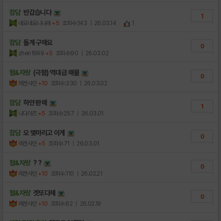
잡담
반갑습니다
1
네모네모니나래
+5
조회수:143
| 26.03.14
1
잡담
돌계 구해요
0
zhen1999
+5
조회수:90
| 26.03.02
혐&자랑
(극혐) 역대급 매물
0
레겐샤인
+10
조회수:330
| 26.03.02
잡담
하얀 판매
1
나다아츠
+5
조회수:257
| 26.03.01
잡담
오 몇마리고 이게
0
레겐샤인
+5
조회수:71
| 26.03.01
혐&자랑
? ?
0
레겐샤인
+10
조회수:110
| 26.02.21
혐&자랑
겟또다제
0
레겐샤인
+10
조회수:62
| 26.02.19