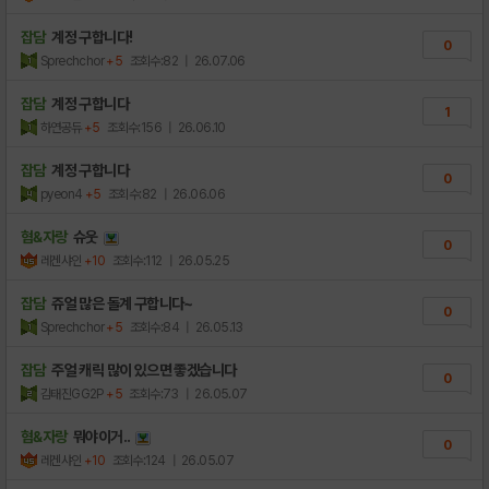
잡담
계정 구합니다!
0
Sprechchor
+5
조회수:82
| 26.07.06
잡담
계정 구합니다
1
하연공듀
+5
조회수:156
| 26.06.10
잡담
계정 구합니다
0
pyeon4
+5
조회수:82
| 26.06.06
혐&자랑
슈웃
0
레겐샤인
+10
조회수:112
| 26.05.25
잡담
쥬얼 많은 돌계 구합니다~
0
Sprechchor
+5
조회수:84
| 26.05.13
잡담
주얼 캐릭 많이 있으면 좋겠습니다
0
김태진GG2P
+5
조회수:73
| 26.05.07
혐&자랑
뭐야이거..
0
레겐샤인
+10
조회수:124
| 26.05.07