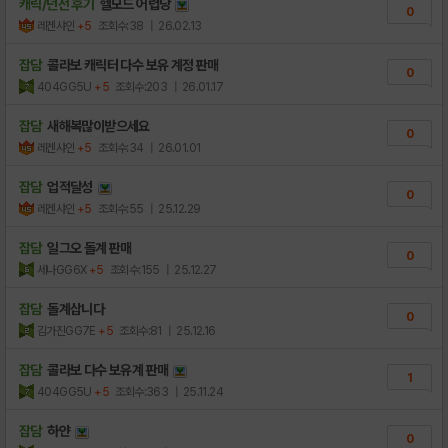
캐릭/던전 후기
헬모드 어렵당
0
레겐샤인
+5
조회수:38
| 26.02.13
잡담
콜라보 캐릭터 다수 보유 계정 판매
0
404GG5U
+5
조회수:203
| 26.01.17
잡담
새해복많이받으세요
0
레겐샤인
+5
조회수:34
| 26.01.01
잡담
업적달성
0
레겐샤인
+5
조회수:55
| 25.12.29
잡담
일그오 돌계 판매
0
세나GG6X
+5
조회수:155
| 25.12.27
잡담
돌계삽니다
0
김가진GG7E
+5
조회수:81
| 25.12.16
잡담
콜라보 다수 보유계 판매
1
404GG5U
+5
조회수:363
| 25.11.24
잡담
하얀
0