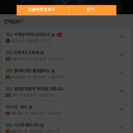
오늘하루 안보기
닫기
전체글보기
잡담
이게임 아직도 살아있나
0
비긴트
+5
조회수:9
| 20:17
잡담
진행계 5.0 판매
0
인생GG9G
+5
조회수:32
| 26.08.07
잡담
콜라보 많은 돌계팔아요
0
유노GG0S
+5
조회수:87
| 26.07.28
잡담
돌많은 종결계 30내로 구합니다.
0
당뀨
+5
조회수:31
| 26.07.26
혐&자랑
로리
0
레겐샤인
+10
조회수:79
| 26.07.14
잡담
시즈쿠 제미나이
0
레겐샤인
+5
조회수:46
| 26.07.13