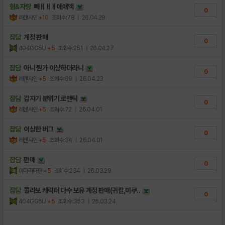
혐&자랑
빼ㅐㅐㅐ애애액
0
레겐샤인
+10
조회수:78
| 26.04.29
잡담
계정 판매
0
404GG5U
+5
조회수:251
| 26.04.27
잡담
아니 뭔가 이상하더라니
0
레겐샤인
+5
조회수:69
| 26.04.23
잡담
갑자기 분위기 로맨틱
0
레겐샤인
+5
조회수:72
| 26.04.01
잡담
이상한 버그
0
레겐샤인
+5
조회수:34
| 26.04.01
잡담
판매
0
아다라타탄
+5
조회수:234
| 26.03.29
잡담
콜라보 캐릭터 다수 보유 계정 판매(귀칼,미쿠..
0
404GG5U
+5
조회수:353
| 26.03.24