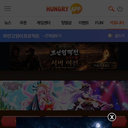
뉴스
쿠폰
게임센터
헝앱샵
이벤트
FUN
커뮤니티
하얀고양이프로젝트
- 전체글보기
글쓰기
[공지] 4성득은 [자랑하기] 카테고리를 이용해주세요
X
캐릭터DB
베스트공략
공략&팁