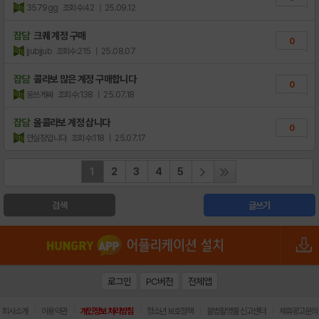
3579gg
조회수:42
| 25.09.12
잡담
크퀘 계정 구매
0
jjubjjub
조회수:215
| 25.08.07
잡담
콜라보 많은 계정 구매합니다
0
응쓰게싸
조회수:138
| 25.07.18
잡담
올콜라보 계정 삽니다
0
안실장입니다
조회수:118
| 25.07.17
1
2
3
4
5
검색
글쓰기
로그인
PC버전
전체앱
|
|
|
|
|
회사소개
이용약관
개인정보 처리방침
청소년 보호정책
불법촬영물 신고센터
제휴광고문의