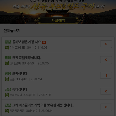
전체글보기
잡담
콜라보 많은 계정 사요
0
히이로GG3E
조회수:5
| 19:03
잡담
크퀘 종결계정 삽니다.
0
크퀘_공짜
조회수:56
| 26.07.15
잡담
크퀘삽니다
1
밍순
조회수:81
| 26.07.14
잡담
흑테삽니다
0
호리호리야
조회수:35
| 26.07.06
잡담
크퀘 이스콜라보 캐릭 아돌 보유한 계정 삽니다..
0
카몽카몽카몽
조회수:42
| 26.06.14