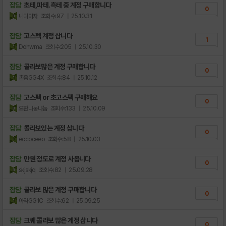
잡담
초테,파테.흑테 중 계정 구매합니다
0
니디아자
조회수:97
| 25.10.31
잡담
고스펙 계정 삽니다
1
Dohwma
조회수:205
| 25.10.30
잡담
콜라보많은 계정 구매합니다
0
촌음GG4X
조회수:84
| 25.10.12
잡담
고스펙 or 초고스펙 구매해요
0
오환나눔나눔
조회수:133
| 25.10.09
잡담
콜라보있는 계정 삽니다
0
eccoceeo
조회수:58
| 25.10.03
잡담
만원 정도로 계정 사봅니다
0
skjskjq
조회수:82
| 25.09.28
잡담
콜라보 많은 계정 구매합니다
0
아라GG1C
조회수:62
| 25.09.25
잡담
크퀘 콜라보 많은 계정 삽니다
0