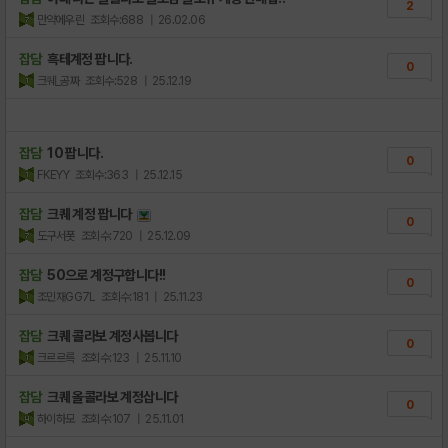
2
만약에우린
조회수:688
| 26.02.06
잡담
흑테계정 팝니다.
0
크퀘_공짜
조회수:528
| 25.12.19
잡담
10 팝니다.
0
FKEYY
조회수:363
| 25.12.15
잡담
크퀘 계정 팝니다
0
도구서폿
조회수:720
| 25.12.09
잡담
50으로 계정구합니다!!
0
조민재GG7L
조회수:181
| 25.11.23
잡담
크퀘 콜라보 계정사봅니다
0
크르르륵
조회수:123
| 25.11.10
잡담
크퀘 올콜라보 계정삽니다
0
하이하모
조회수:107
| 25.11.01