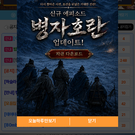
메뉴
이벤트/미션
설치/평가
즐겨찾기
공지사항
진행중인 이벤트
0
건
▲ 공지접기
[이벤트] 웃음으로 매일매일 해피! 유머 게시..
4
밥알이의 헝앱통신 ⑲ “밥알이, 드디어 멀티를..
0
[안내] 헝그리앱 필수 상식! 밥알 획득 안내..
248
[공지] 크겟 유저분들을 위한 지침서
15
[하슬라견문록] 1. 여신과 사도 I
20
[안내] 헝앱 미션 참여하는 방법!
10
[모음집] ♣초보유저에게 추천드리는 공략♣
42
[데이터주의] 크퀘 일러스트 도감 캡쳐 모음
21
오늘하루 안보기
닫기
[80mb데이터 절대주의] 공장창고 대방출
33