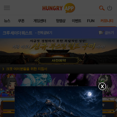
뉴스
쿠폰
게임센터
헝앱샵
이벤트
FUN
커뮤니티
크루세이더퀘스트
- 전체글보기
글쓰기
크겟 여러분들을 위한 지침서
X
공지
소식&정보
베스트 공략
공략&팁
지식인
동영상 갤러리