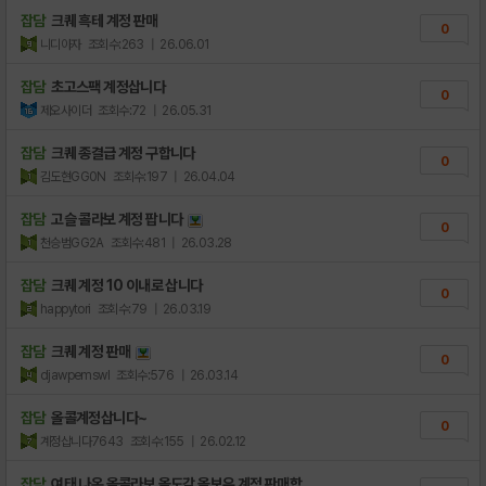
잡담
크퀘 흑테 계정 판매
0
니디아자
조회수:263
| 26.06.01
잡담
초고스팩 계정삽니다
0
제오사이더
조회수:72
| 26.05.31
잡담
크퀘 종결급 계정 구합니다
0
김도현GG0N
조회수:197
| 26.04.04
잡담
고슬 콜라보 계정 팝니다
0
천승범GG2A
조회수:481
| 26.03.28
잡담
크퀘 계정 10 이내로 삽니다
0
happytori
조회수:79
| 26.03.19
잡담
크퀘 계정 판매
0
djawpemswl
조회수:576
| 26.03.14
잡담
올콜계정삽니다~
0
계정삽니다7643
조회수:155
| 26.02.12
잡담
여태 나온 올콜라보 올도감 올보유 계정 판매합..