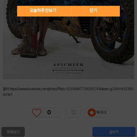
오늘하루 안보기
닫기
출처: https://www.facebook.com/photo/?fbid=122099677262557419&set=g.13941432280
95187
0
북마크
목록보기
글쓰기