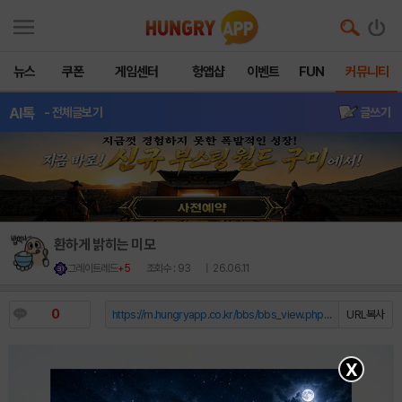
뉴스
쿠폰
게임센터
헝앱샵
이벤트
FUN
커뮤니티
AI톡
- 전체글보기
글쓰기
환하게 밝히는 미모
그레이트레드
+5
조회수 : 93
| 26.06.11
0
https://m.hungryapp.co.kr/bbs/bbs_view.php?durl=Y...
URL복사
X