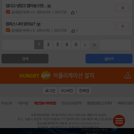
덥다고 냉장고 열어놓으면...
0
갈사람은가야지
+5
조회수:134
| 26.07.10
1
원피스 나미 맞아요?
0
갈사람은가야지
+5
조회수:115
| 26.07.09
1
1
2
3
4
5
검색
글쓰기
로그인
PC버전
전체앱
|
|
|
|
|
회사소개
이용약관
개인정보 처리방침
청소년 보호정책
불법촬영물 신고센터
제휴광고문의
사업자등록번호:119-86-61101 (주)스마트나우 대표이사:송현두
주소: 서울시 금천구 가산디지털1로 171 연락처:063-284-8635 팩스:02-6265-0377
청소년보호책임자:김동욱
desk@hungryapp.co.kr
등록번호:서울아02322 | 등록일자:2016년4월25일
발행인:(주)스마트나우 송현두 | 편집인:김동욱