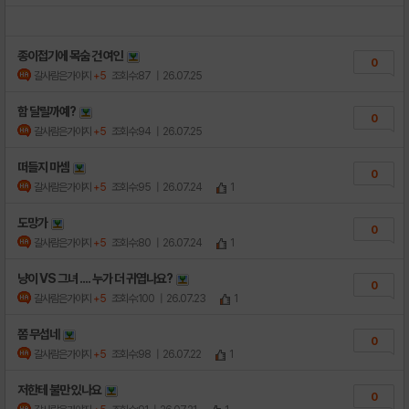
종이접기에 목숨 건 여인
0
갈사람은가야지
+5
조회수:87
| 26.07.25
함 달릴까예?
0
갈사람은가야지
+5
조회수:94
| 26.07.25
떠들지 마셈
0
갈사람은가야지
+5
조회수:95
| 26.07.24
1
도망가
0
갈사람은가야지
+5
조회수:80
| 26.07.24
1
냥이 VS 그녀 .... 누가 더 귀엽나요?
0
갈사람은가야지
+5
조회수:100
| 26.07.23
1
쫌 무섭네
0
갈사람은가야지
+5
조회수:98
| 26.07.22
1
저한테 불만 있나요
0