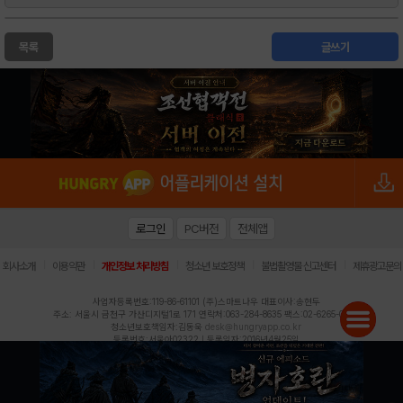
목록
글쓰기
로그인
PC버전
전체앱
|
|
|
|
|
회사소개
이용약관
개인정보 처리방침
청소년 보호정책
불법촬영물 신고센터
제휴광고문의
사업자등록번호:119-86-61101 (주)스마트나우 대표이사:송현두
주소: 서울시 금천구 가산디지털1로 171 연락처:063-284-8635 팩스:02-6265-0377
청소년보호책임자:김동욱
desk@hungryapp.co.kr
등록번호:서울아02322 | 등록일자:2016년4월25일
발행인:(주)스마트나우 송현두 | 편집인:김동욱
헝그리앱의 콘텐츠 및 기사는 저작권법의 보호를 받으므로, 무단 전재, 복사, 배포 등을 금합니다.
Copyright (c) HungryApp All Rights Reserved.