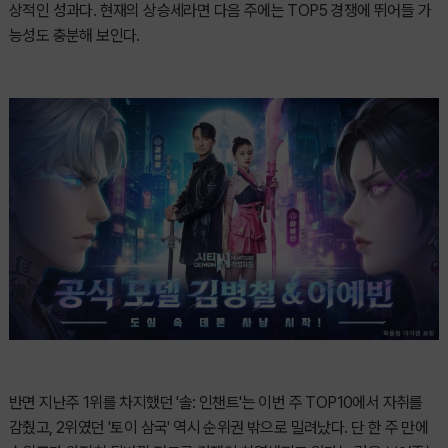
상적인 성과다. 현재의 상승세라면 다음 주에는 TOP5 경쟁에 뛰어들 가
능성도 충분해 보인다.
반면 지난주 1위를 차지했던 '솔: 인챈트'는 이번 주 TOP10에서 자취를
감췄고, 2위였던 '토이 삼국' 역시 순위권 밖으로 밀려났다. 단 한 주 만에