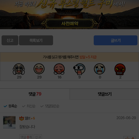
신고
목록보기
글쓰기
기사를 읽고 평가를 해주시면
밥알 +5 지급
29
29
16
9
0
2
댓글
79
댓글쓰기
등록순
최신순
댓글많은순
2026-06-29
엘브
+ 5
잘봤습니다
댓글
0
개
신고