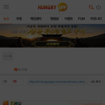
뉴스
쿠폰
게임센터
헝앱샵
이벤트
FUN
커뮤니티
[6월 5주차 HA랭킹] “신작보다 무서운 역주
행”... 가십하버 간만에 1위, ‘시티 데몬헌터즈’ 42
위→10위 초고속 질주
헝그리앱
79
https://m.hungryapp.co.kr/news/news_view.php?durl=YmNvZGU9b...
URL복사