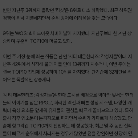
반면 지난주 3위까지 올랐던 '킹샷'은 8위로 다소 하락했다. 최근 상위권
경쟁이 워낙 치열해지면서 순위 방어에 어려움을 겪는 모습이다.
9위는 'WOS: 화이트아웃 서바이벌'이 차지했다. 지난주보다 한 계단 상
승하며 꾸준히 TOP10에 머물고 있다.
이번 주 가장 눈에 띄는 작품은 단연 '시티 데몬헌터즈: 각성자들'이다. 지
난주 42위에서 시작해 불과 이틀 만에 13위까지 치솟더니, 이번 주에는
결국 TOP10 진입에 성공하며 10위를 차지했다. 단기간에 32계단을 뛰
어오른 폭발적인 상승세다.
'시티 데몬헌터즈: 각성자들'은 현대 도시를 배경으로 악마와 맞서는 헌터
들의 이야기를 담은 RPG로, 화려한 액션과 빠른 성장 시스템, 다양한 캐
릭터 육성 요소를 앞세워 유저들의 관심을 빠르게 끌어모으고 있다. 특히
출시 직후 입소문이 본격적으로 퍼지면서 순위가 가파르게 상승했고, 단
숨에 헝그리앱 TOP10까지 진입하는 데 성공했다. 최근 몇 주 동안 신작
들이 빠르게 순위에서 사라지는 경우가 많았던 점을 감안하면 상당히 인