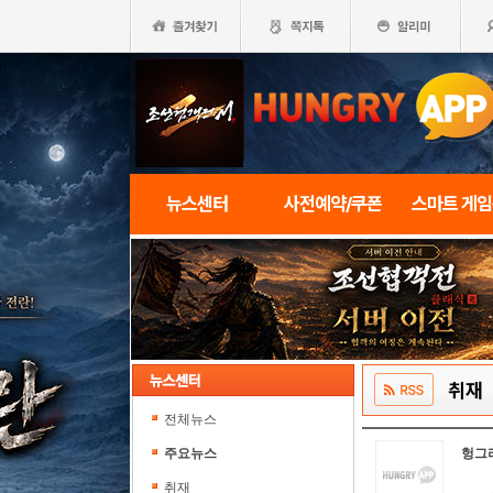
뉴스센터
사전예약/쿠폰
스마트 게
취재
전체뉴스
주요뉴스
헝그
취재