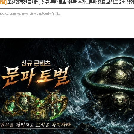
바일]
조선협객전 클래식, 신규 문파 토벌 ‘현무’ 추가... 문파 증표 보상도 2배 상향
app.co.kr/news/news_view.php?durl=YmN...