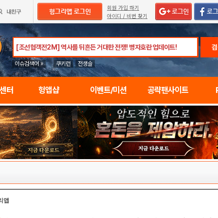
회원 가입 하기
아이디 / 비번 찾기
검
이슈검색어 »
쿠키런
전생슬
임센터
헝앱샵
이벤트/미션
공략팬사이트
리앱