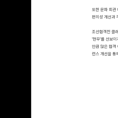
또한 문파 회관
편의성 개선과 
조선협객전 클래
'현무'를 선보이
만큼 많은 협객
런스 개선을 통