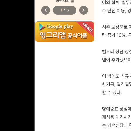
정원사의 딸
이와 함께 '별무
chevron_left
chevron_right
수 던전 이용, 
1
/
6
시즌 보상으로 제
량 증가 10%,
별무리 상단 상점
템이 추가됐으며
이 밖에도 신규 
한기공, 일격필멸
할 수 있다.
명예증표 상점에
재사용 대기시간
는 빙백신장과 