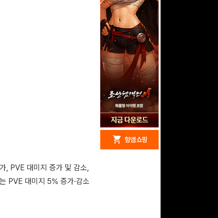
redeem
shopping_cart
헝앱 경품
헝앱 쇼핑
, PVE 대미지 증가 및 감소,
 PVE 대미지 5% 증가·감소
문화상품권 10000원
(추첨)
100
밥알