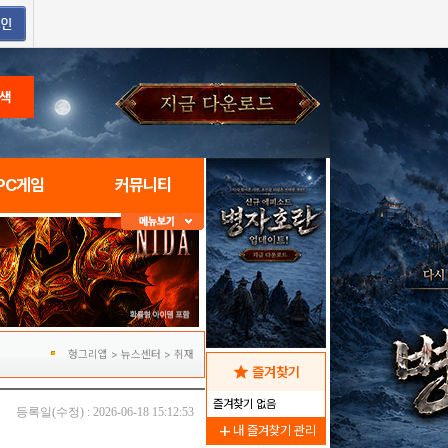
색
PC게임
커뮤니티
헝그리앱
>
뉴스센터
>
취재
star
즐겨찾기
즐겨찾기 없음
등록일(수정) : 2026-06-18 15:12:53
add
내 즐겨찾기 관리