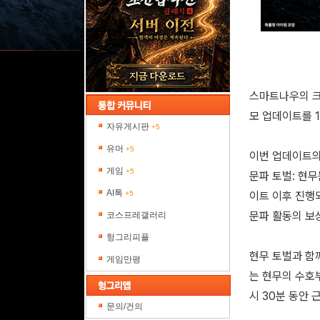
스마트나우의 크
모 업데이트를 1
자유게시판
+5
유머
+5
이번 업데이트의 
게임
+5
문파 토벌: 현무
AI톡
+5
이트 이후 진행
문파 활동의 보
코스프레갤러리
헝그리피플
현무 토벌과 함께
게임만평
는 현무의 수호부
시 30분 동안
문의/건의