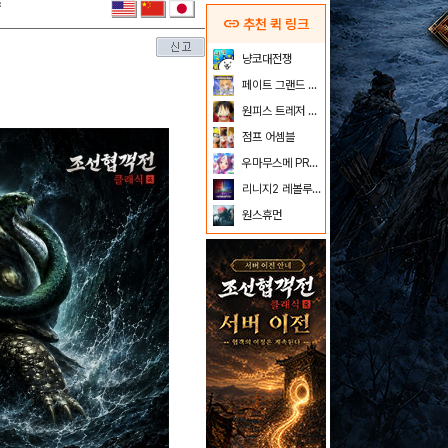
link
추천 퀵 링크
냥코대전쟁
페이트 그랜드 오더
원피스 트레저 크루즈
점프 어셈블
우마무스메 PRETTY DERBY
리니지2 레볼루션
원스휴먼