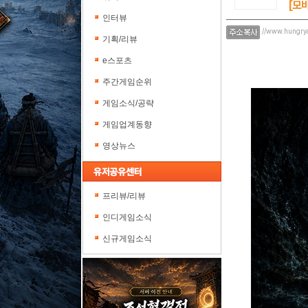
[모
인터뷰
//www.hungry
기획/리뷰
e스포츠
주간게임순위
게임소식/공략
게임업계동향
영상뉴스
프리뷰/리뷰
인디게임소식
신규게임소식