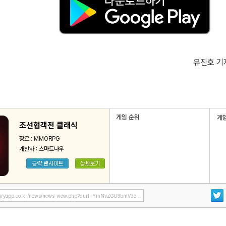
유진호 기자
조선협객전 클래식
장르 : MMORPG
개발사 : 스마트나우
ryapp.co.kr/news/news_view.php?durl=YmNvZGU9bmV3c...