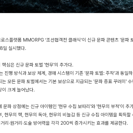
로스플랫폼 MMORPG ‘조선협객전 클래식’이 신규 문파 콘텐츠 '문파 토
8일 실시했다.
핵심은 신규 문파 토벌 '현무'의 추가다.
는 진행 방식과 보상 체계, 경매 시스템이 기존 '문파 토벌: 주작'과 동일
되는 모든 문파 토벌에서는 기본 보상으로 지급되는 '문파 증표 꾸러미' 
상이 크게 늘어났다.
 문파 상점에는 신규 아이템인 '현무 수집 보따리'와 '현무의 부적'이 추
, 현무의 핵, 현무의 독아, 현무의 비늘갑 등 신규 수집 아이템을 획득할
 근거리·원거리·도술 방어력을 각각 200씩 증가시키는 효과를 제공한다.