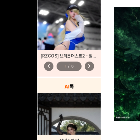
[RZCOS] 브라운더스트2 - 빌헬미나 (Model. JooA)
chevron_left
chevron_right
1
/
6
AI
톡