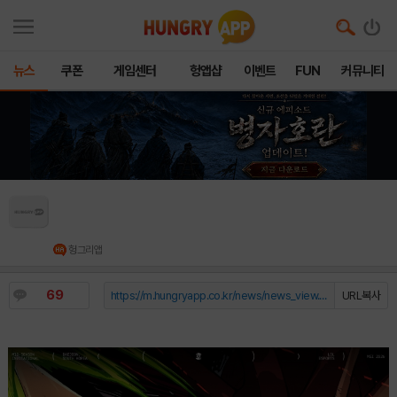
뉴스
쿠폰
게임센터
헝앱샵
이벤트
FUN
커뮤니티
2026 MSI 한화생명e스포츠-T1 출전 ••• 대전
에서 세계 최강팀 가린다
헝그리앱
69
https://m.hungryapp.co.kr/news/news_view.php?durl=YmNvZGU9b...
URL복사