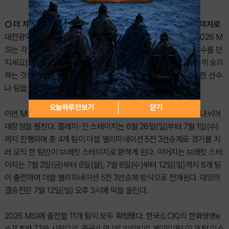
○ 더 치열해진 플레이-인 스테이지, 4개 팀 중 1팀만 브래킷 스테이지로
대전광역시에 위치한 대전컨벤션센터 제2전시장에서 진행되는 2026 M
SI는 각 지역의 명예와 자존심을 건 치열한 도전을 상징하는 ‘승부수를 던
지세요(CALL YOUR SHOT)’를 공식 슬로건으로 내걸었다. 단순히 승리
하는 것을 넘어 전 동료와의 경쟁, 누구도 쓰러뜨리지 못했던 위대한 선수
나 팀을 침묵시키는 힘을 의미한다.
오늘하루 안보기
닫기
이번 MSI는 플레이-인 스테이지와 브래킷 스테이지의 두 단계로 나뉘어
대장정을 펼친다. 플레이-인 스테이지는 6월 28일(일)부터 7월 1일(수)
까지 진행되며 총 4개 팀이 더블 엘리미네이션 5전 3선승제로 경기를 치
러 오직 한 팀만이 브래킷 스테이지로 향하게 된다. 이어지는 브래킷 스테
이지는 7월 3일(금)부터 6일(월), 7월 8일(수)부터 12일(일)까지 8개 팀
이 출전하며 더블 엘리미네이션 5전 3선승제 방식으로 전개된다. 대망의
결승전은 7월 12일(일) 오후 3시에 막을 올린다.
2026 MSI에 출전할 11개 팀이 모두 확정됐다. 한국(LCK)의 한화생명e
스포츠와 T1을 시작으로, 중국(LPL)의 빌리빌리 게이밍(BLG)과 탑 이스