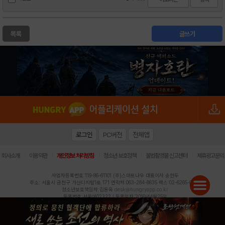
목록
글쓰기
로그인
PC버전
전체앱
|
|
|
|
|
회사소개
이용약관
개인정보 처리방침
청소년 보호정책
불법촬영물 신고센터
제휴광고문의
사업자등록번호:119-86-61101 (주)스마트나우 대표이사:송현두
주소: 서울시 금천구 가산디지털1로 171 연락처:063-284-8635 팩스:02-6265-0377
청소년보호책임자:김동욱
desk@hungryapp.co.kr
등록번호:서울아02322 | 등록일자:2016년4월25일
발행인:(주)스마트나우 송현두 | 편집인:김동욱
헝그리앱의 콘텐츠 및 기사는 저작권법의 보호를 받으므로, 무단 전재, 복사, 배포 등을 금합니다.
Copyright (c) HungryApp All Rights Reserved.