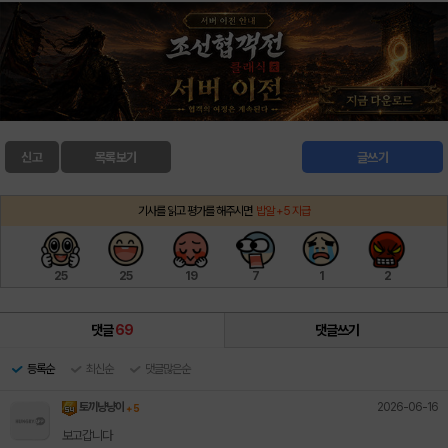
신고
목록보기
글쓰기
기사를 읽고 평가를 해주시면
밥알 +5 지급
25
25
19
7
1
2
댓글
69
댓글쓰기
등록순
최신순
댓글많은순
2026-06-16
토끼냥냥이
+ 5
보고갑니다