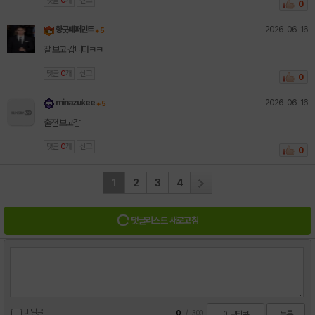
댓글
0
개
신고
0
2026-06-16
향긋페퍼민트
+ 5
잘 보고 갑니다ㅋㅋ
댓글
0
개
신고
0
2026-06-16
minazukee
+ 5
출전 보고감
댓글
0
개
신고
0
1
2
3
4
댓글리스트 새로고침
비밀글
0
/
300
이모티콘
등록