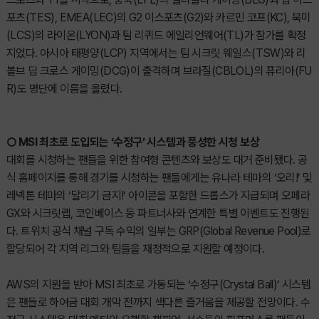
포츠(TES), EMEA(LEC)의 G2 이스포츠(G2)와 카르민 코프(KC), 북미
(LCS)의 라이온(LYON)과 팀 리퀴드 에일리언웨어(TL)가 참가를 확정
지었다. 아시아 태평양(LCP) 지역에서는 팀 시크릿 웨일스(TSW)와 리
볼브 딥 크로스 게이밍(DCG)이 출격하며 브라질(CBLOL)의 퓨리아(FU
R)도 명단에 이름을 올렸다.
○ MSI 최초로 도입되는 ‘수정구’ 시스템과 풍성한 시청 보상
대회를 시청하는 팬들을 위한 참여형 콘텐츠와 보상도 대거 준비됐다. 공
식 홈페이지를 통해 경기를 시청하는 팬들에게는 유나라 테마의 ‘오리!’ 및
레넥톤 테마의 ‘달리기 금지!’ 아이콘을 포함한 드롭스가 지급되며 오페라
GX와 시크릿랩, 코인베이스 등 파트너사와 연계한 특별 이벤트도 진행된
다. 트위치 공식 채널 구독 수익의 일부는 GRP(Global Revenue Pool)로
할당되어 각 지역 리그와 팀들을 재정적으로 지원할 예정이다.
AWS의 지원을 받아 MSI 최초로 가동되는 ‘수정구(Crystal Ball)’ 시스템
은 팬들로 하여금 대회 개막 전까지 색다른 즐거움을 제공할 전망이다. 수