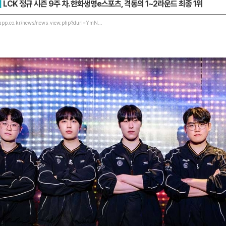
]
LCK 정규 시즌 9주 차. 한화생명e스포츠, 격동의 1~2라운드 최종 1위
app.co.kr/news/news_view.php?durl=YmN...