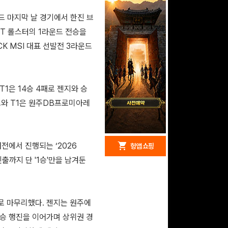
 마지막 날 경기에서 한진 브
KT 롤스터의 1라운드 전승을
K MSI 대표 선발전 3라운드
T1은 14승 4패로 젠지와 승
츠와 T1은 원주DB프로미아레
redeem
shopping_cart
대전에서 진행되는 ‘2026
헝앱 경품
헝앱 쇼핑
진출까지 단 '1승'만을 남겨둔
구글 플레이 기프트카드
위로 마무리했다. 젠지는 원주에
15,000원 (추첨)
100
밥알
전승 행진을 이어가며 상위권 경