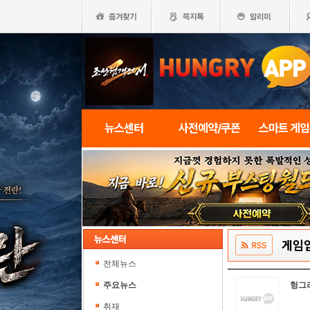
뉴스센터
사전예약/쿠폰
스마트 게
게임
전체뉴스
주요뉴스
헝그
취재