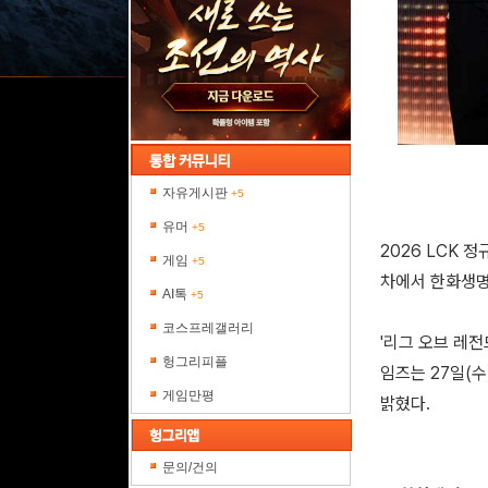
자유게시판
+5
유머
+5
2026 LCK 
게임
+5
차에서 한화생명
AI톡
+5
코스프레갤러리
'리그 오브 레전
헝그리피플
임즈는 27일(수
게임만평
밝혔다.
문의/건의