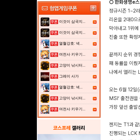
○ 한화생명e스포
정규시즌 1~2
리온을 2대0으로
이것이 삼국지...
막아내고 1위에
이것이 삼국지...
진출 또한 확정
열혈강호: 넥...
끝까지 순위 경쟁
여전사 키우기...
패 동률을 이뤘
고양이 낚시터...
나에서 열리는 L
그레이 사가
열혈강호: 넥...
오는 6월 12일
MSI’ 출전권을
고양이 낚시터...
가장 앞선 출발
여전사 키우기...
젠지는 T1과 같
코스프레
갤러리
진행되는 LCK