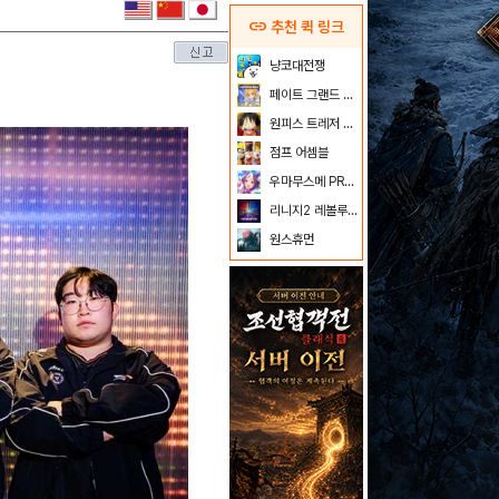
link
추천 퀵 링크
냥코대전쟁
페이트 그랜드 오더
원피스 트레저 크루즈
점프 어셈블
우마무스메 PRETTY DERBY
리니지2 레볼루션
원스휴먼