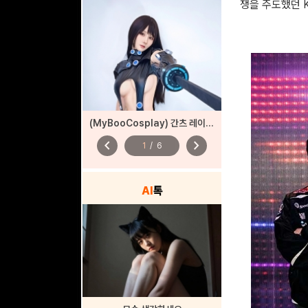
쟁을 주도했던 
(MyBooCosplay) 간츠 레이카 코스프레
chevron_left
chevron_right
1
/
6
AI
톡