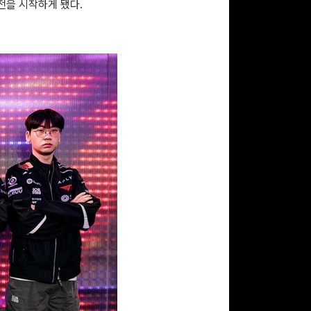
전을 시작하게 됐다.
문화상품권 10000원
(추첨)
100
밥알
문화상품권 5000원 (추
첨)
100
밥알
구글 플레이 기프트카드
5,000원 (추첨)
100
밥알