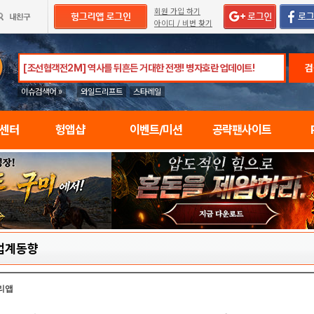
회원 가입 하기
아이디 / 비번 찾기
검
이슈검색어 »
와일드리프트
스타레일
임센터
헝앱샵
이벤트/미션
공략팬사이트
업계동향
리앱