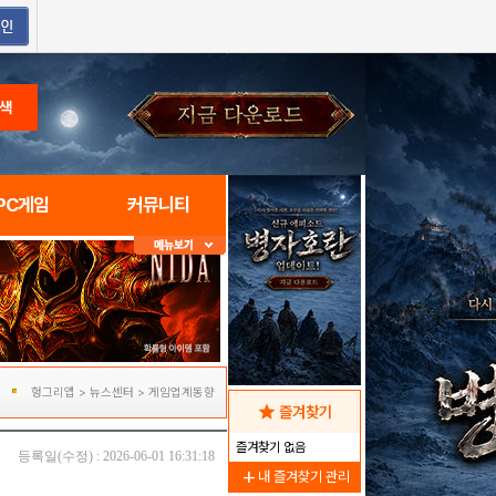
색
PC게임
커뮤니티
헝그리앱
>
뉴스센터
>
게임업계동향
star
즐겨찾기
즐겨찾기 없음
등록일(수정) : 2026-06-01 16:31:18
add
내 즐겨찾기 관리