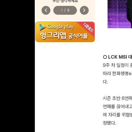
무슨 생각하세요
chevron_left
chevron_right
1
/
6
○ LCK MSI
9주 차 일정이 
따라 한화생명e스
다.
시즌 초반 6연
연패를 끊어내고
며 자리를 위협
정됐다.