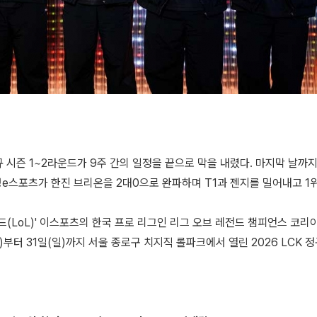
정규 시즌 1~2라운드가 9주 간의 일정을 끝으로 막을 내렸다. 마지막 날까
e스포츠가 한진 브리온을 2대0으로 완파하며 T1과 젠지를 밀어내고 1위
드(LoL)' 이스포츠의 한국 프로 리그인 리그 오브 레전드 챔피언스 코리
)부터 31일(일)까지 서울 종로구 치지직 롤파크에서 열린 2026 LCK 