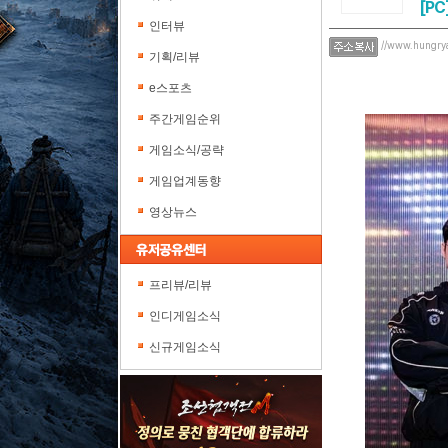
[PC
인터뷰
//www.hungry
기획/리뷰
e스포츠
주간게임순위
게임소식/공략
게임업계동향
영상뉴스
프리뷰/리뷰
인디게임소식
신규게임소식