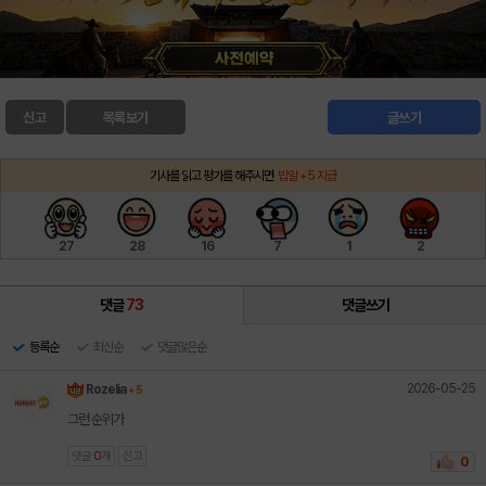
신고
목록보기
글쓰기
기사를 읽고 평가를 해주시면
밥알 +5 지급
27
28
16
7
1
2
댓글
73
댓글쓰기
등록순
최신순
댓글많은순
2026-05-25
Rozelia
+ 5
그런 순위가
댓글
0
개
신고
0