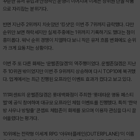
꾸준한 유저 유입과 안정적인 운영이 이어지며 이제는 상위권 단골 작품
으로 자리잡는 분위기다.
반면 지난주 2위까지 치솟았던 ‘킹샷’은 이번 주 7위까지 급락했다. 다만
순위만 보면 하락세지만 실제 주중에는 1위까지 기록하기도 했다는 점이
흥미롭다. 워낙 순위 경쟁이 치열하다 보니 작은 유저 흐름 변화에도 순위
가 크게 요동치는 상황이다.
이번 주 또 다른 화제는 ‘운빨존많겜’의 역주행이었다. 운빨존많겜은 지난
주 10위권 밖이었지만 이번 주 9위까지 상승하며 다시 TOP10에 복귀했
다. 업계에서는 최근 진행된 오프라인 이벤트 효과가 컸다고 보고 있다.
111퍼센트의 운빨존많겜은 롯데백화점이 주최한 ‘롯데타운 명동 페스티
벌’에 공식 참여하며 대규모 오프라인 체험 이벤트를 진행했다. 특히 ‘한약
방 사우나 방탈출’ 콘셉트 체험존이 화제를 모으며 이용자 관심을 다시 끌
어올렸다는 평가다.
10위에는 전략형 이세계 RPG ‘아우터플레인(OUTERPLANE)’이 이름