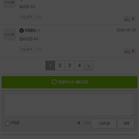
보고갑니다
댓글
0
개
신고
0
2026-05-25
민경훈남
+ 5
잘보고갑니다.
댓글
0
개
신고
0
1
2
3
4
댓글리스트 새로고침
비밀글
0
/
300
이모티콘
등록