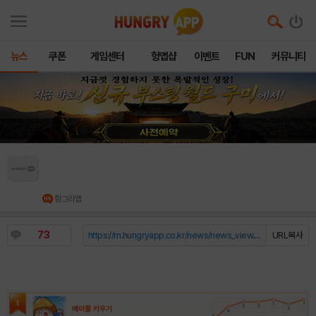
뉴스
쿠폰
게임센터
헝앱샵
이벤트
FUN
커뮤니티
[5월 4주차 HA랭킹] “메키 왕좌 탈환”… 킹샷·
임진왜란도 1위 찍었다, 역대급 혼전 양상
헝그리앱
73
https://m.hungryapp.co.kr/news/news_view.php?durl=YmNvZGU9b...
URL복사