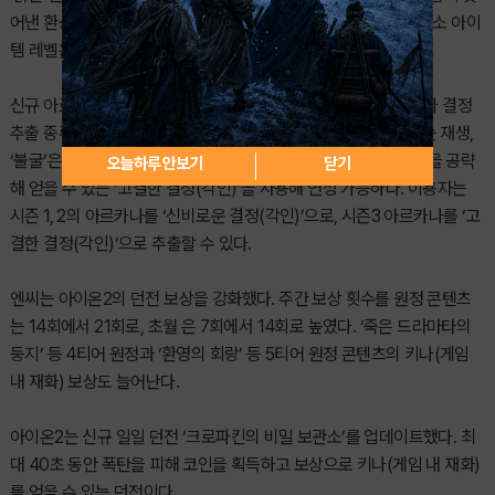
어낸 환상의 공간을 콘셉트로 한 초월 던전이다. 입장에 필요한 최소 아이
템 레벨은 3,200이며, 난이도에 따라 레벨 제한도 상승한다.
신규 아르카나 세트 3종 ‘징벌’, ‘수호’, ‘불굴’이 추가되고, 아르카나 결정
추출 종류가 확장된다. 세트 효과 ‘징벌’은 보스 피해 내성, ‘수호’는 재생,
‘불굴’은 무기 피해 내성을 각 5%씩 올려주며, ‘붉은 연심의 거울’을 공략
오늘하루 안보기
닫기
해 얻을 수 있는 ‘고결한 결정(각인)’을 사용해 연성 가능하다. 이용자는
시즌 1, 2의 아르카나를 ‘신비로운 결정(각인)’으로, 시즌3 아르카나를 ‘고
결한 결정(각인)’으로 추출할 수 있다.
엔씨는 아이온2의 던전 보상을 강화했다. 주간 보상 횟수를 원정 콘텐츠
는 14회에서 21회로, 초월 은 7회에서 14회로 높였다. ‘죽은 드라마타의
둥지’ 등 4티어 원정과 ‘환영의 회랑’ 등 5티어 원정 콘텐츠의 키나(게임
내 재화) 보상도 늘어난다.
아이온2는 신규 일일 던전 ‘크로파킨의 비밀 보관소’를 업데이트했다. 최
대 40초 동안 폭탄을 피해 코인을 획득하고 보상으로 키나(게임 내 재화)
를 얻을 수 있는 던전이다.