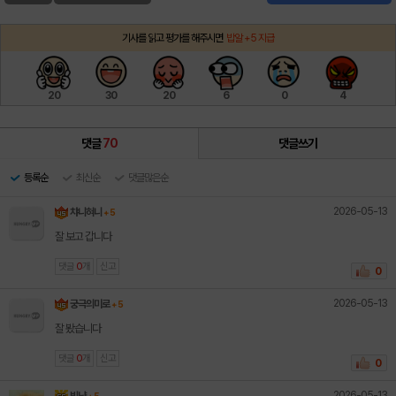
기사를 읽고 평가를 해주시면
밥알 +5 지급
20
30
20
6
0
4
댓글
70
댓글쓰기
등록순
최신순
댓글많은순
2026-05-13
챠니혀니
+ 5
잘 보고 갑니다
댓글
0
개
신고
0
2026-05-13
궁극의미로
+ 5
잘 봤습니다
댓글
0
개
신고
0
2026-05-13