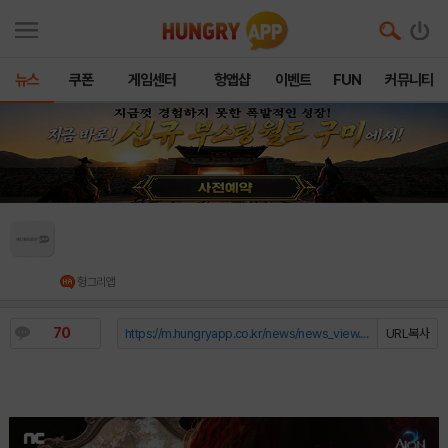
뉴스
쿠폰
게임센터
헝앱샵
이벤트
FUN
커뮤니티
아이온2, 신규 던전 ‘붉은 연심의 거울’ 출시 ··· 6
월 쇼케이스 예고
헝그리앱
70
https://m.hungryapp.co.kr/news/news_view.php?durl=YmNvZGU9b...
URL복사