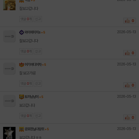
빅냥
+ 5
잘보고갑니다
댓글
0
개
신고
0
2026-05-13
와이에이치s
+ 5
잘보고갑니다
댓글
0
개
신고
0
2026-05-13
어기여디어차
+ 5
잘 보고가굥
댓글
0
개
신고
0
2026-05-13
토끼냥냥이
+ 5
보고갑니다
댓글
0
개
신고
0
2026-05-13
광포한날다람쥐
+ 5
보고갑니다 ㅎㅎ