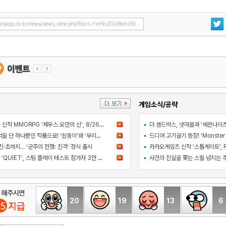
ryapp.co.kr/news/news_view.php?durl=YmNvZGU9bmV3c...
게임소식/공략
컴투스 블록버스터급 신작 MMORPG ‘제우스 오만의 신’, 8/26 출시
아와지섬 여행의 추억을 단 하나뿐인 작품으로! ‘흰둥이’와 ‘부리부리대마왕’의 오리지널 도기 색칠 체험 등장
·초까지… ‘군주의 전쟁: 진격’ 정식 출시
라인게임즈 PC 신작 ‘QUIET’, 스팀 플레이 테스트 참가자 3만 명 돌파
20
19
13
6