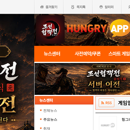
뉴스센터
사전예약/쿠폰
스마트 게
게임
전체뉴스
주요뉴스
헝그
취재