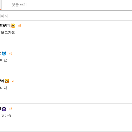
댓글 쓰기
2 페이지
날다람쥐
+5
잘보고가요
오
+5
어요
냥이
+5
니다
이
+5
보고가요