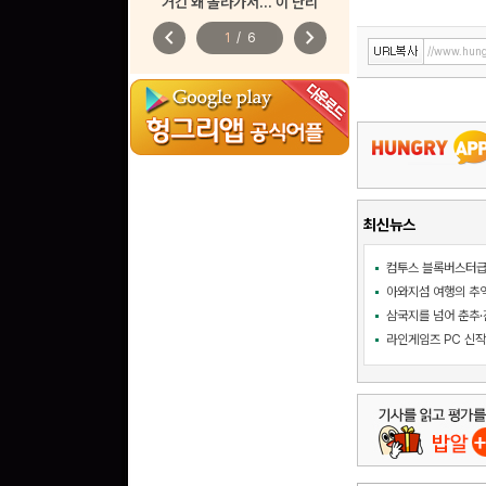
거긴 왜 올라가서... 이 난리
chevron_left
chevron_right
1
/
6
//www.hung
최신뉴스
삼국지를 넘어 춘추·진