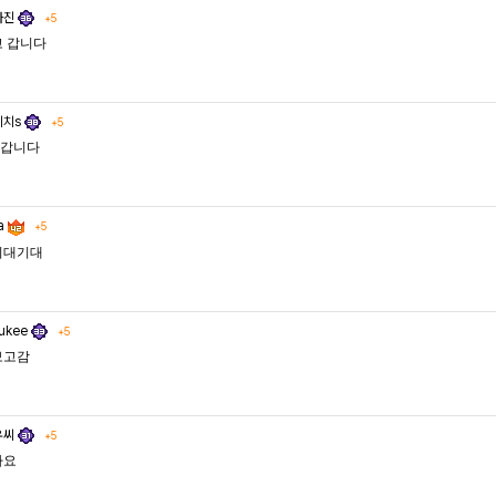
사진
+5
고 갑니다
이치s
+5
갑니다
ia
+5
기대기대
ukee
+5
보고감
우씨
+5
가요