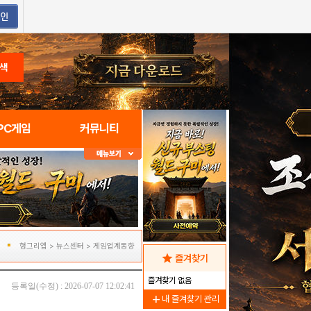
색
PC게임
커뮤니티
헝그리앱
>
뉴스센터
>
게임업계동향
star
즐겨찾기
즐겨찾기 없음
등록일(수정) : 2026-07-07 12:02:41
add
내 즐겨찾기 관리