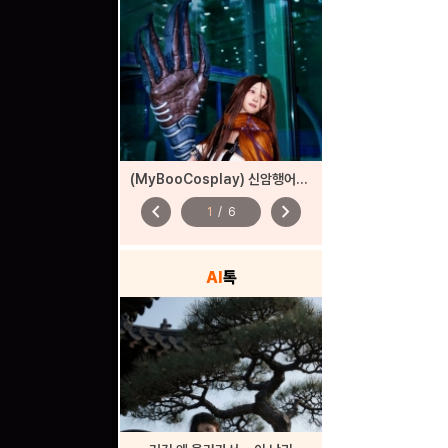
(MyBooCosplay) 신암행어사 ‘산도’
chevron_left
chevron_right
1
/
6
AI
톡