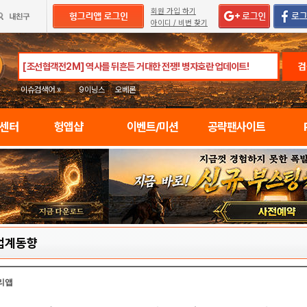
회원 가입 하기
아이디 / 비번 찾기
검
이슈검색어 »
9이닝스
오베론
임센터
헝앱샵
이벤트/미션
공략팬사이트
업계동향
리앱