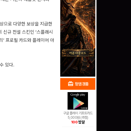
대상으로 다양한 보상을 지급한
’의 신규 전설 스킨인 ‘스플래시
마리’ 프로필 카드와 플레이어 아
수 있다.
redeem
shopping_cart
헝앱 경품
헝앱 쇼핑
구글 플레이 기프트카드
5,000원 (추첨)
100
밥알