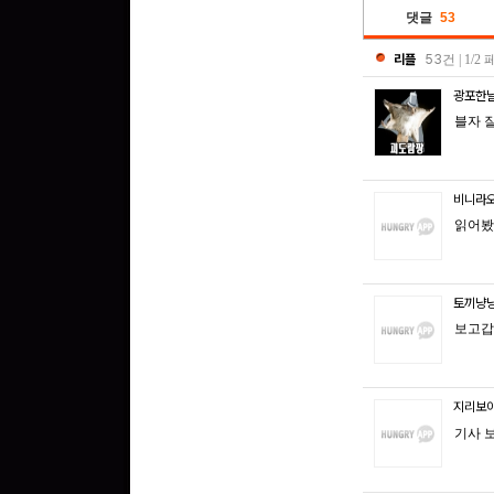
댓글
53
리플
53
건 | 1/
광포한
블자 
비니라
읽어봤
토끼냥
보고갑
지리보
기사 