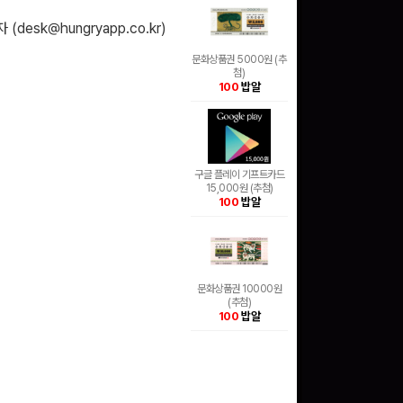
 (
desk@hungryapp.co.kr
)
문화상품권 5000원 (추
첨)
100
밥알
구글 플레이 기프트카드
15,000원 (추첨)
100
밥알
문화상품권 10000원
(추첨)
100
밥알