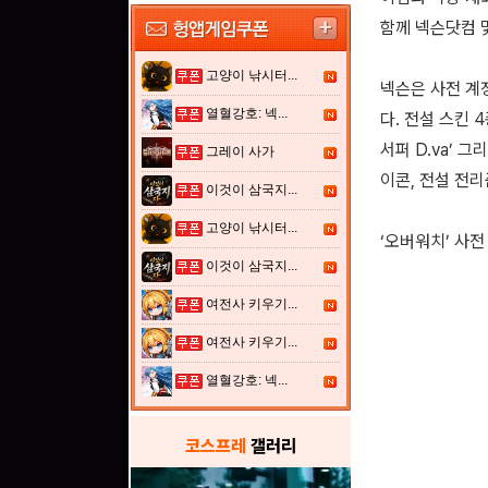
함께 넥슨닷컴 
고양이 낚시터...
넥슨은 사전 계
열혈강호: 넥...
다. 전설 스킨 
서퍼 D.va’ 
그레이 사가
이콘, 전설 전리
이것이 삼국지...
고양이 낚시터...
‘오버워치’ 사
이것이 삼국지...
여전사 키우기...
여전사 키우기...
열혈강호: 넥...
코스프레
갤러리