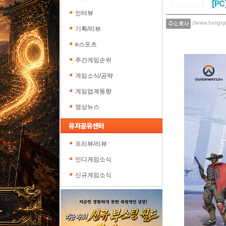
[PC
인터뷰
//www.hungry
기획/리뷰
e스포츠
주간게임순위
게임소식/공략
게임업계동향
영상뉴스
프리뷰/리뷰
인디게임소식
신규게임소식