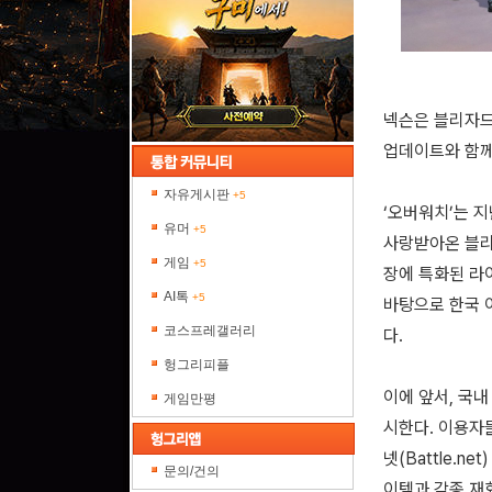
넥슨은 블리자드 엔
업데이트와 함께
자유게시판
+5
‘오버워치’는 
유머
+5
사랑받아온 블리
게임
+5
장에 특화된 라
AI톡
+5
바탕으로 한국 
코스프레갤러리
다.
헝그리피플
이에 앞서, 국내
게임만평
시한다. 이용자
넷(Battle.
문의/건의
이템과 각종 재