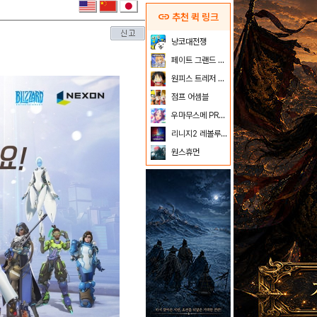
link
추천 퀵 링크
냥코대전쟁
페이트 그랜드 오더
원피스 트레저 크루즈
점프 어셈블
우마무스메 PRETTY DERBY
리니지2 레볼루션
원스휴먼