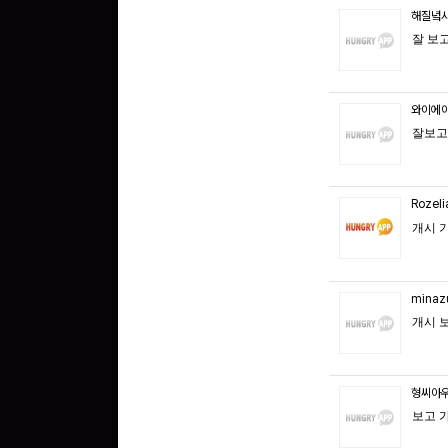
해질녘
잘 보
와이에
잘보고
Rozel
개시 
minaz
개시 
형씨아
보고 