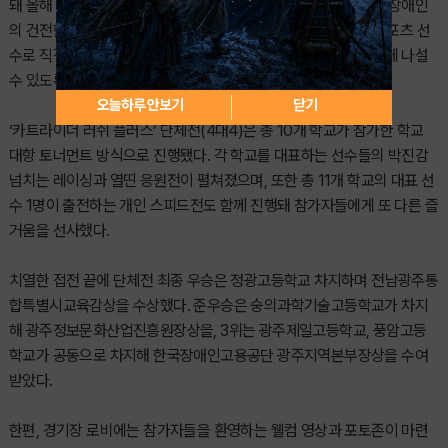
돼 올해 두 번째 대회를 맞았다. GES장애인이스포츠대회는 발달장애인
의 건전한 여가활동을 지원하고 삶의 질을 높이는 것은 물론, e스포츠 선
수로 직접 참가해 경쟁과 협동의 즐거움을 경험하며 새로운 도전에 나설
수 있도록 마련됐다.
오늘하루 안보기
닫기
‘카트라이더 러쉬 플러스’ 단체전(4대4)은 총 10개 학교가 참가한 학교
대항 토너먼트 방식으로 진행됐다. 각 학교를 대표하는 선수들의 박진감
넘치는 레이싱과 열띤 응원전이 펼쳐졌으며, 또한 총 11개 학교의 대표 선
수 1명이 출전하는 개인 스피드전도 함께 진행돼 참가자들에게 또 다른 즐
거움을 선사했다.
치열한 접전 끝에 단체전 최종 우승은 정광고등학교 차지하며 전남광주통
합특별시교육감상을 수상했다. 준우승은 숭의과학기술고등학교가 차지
해 광주정보문화산업진흥원장상을, 3위는 광주제일고등학교, 풍암고등
학교가 공동으로 차지해 한국장애인고용공단 광주지역본부장상을 수여
받았다.
한편, 경기장 로비에는 참가자들을 환영하는 웰컴 영상과 포토존이 마련