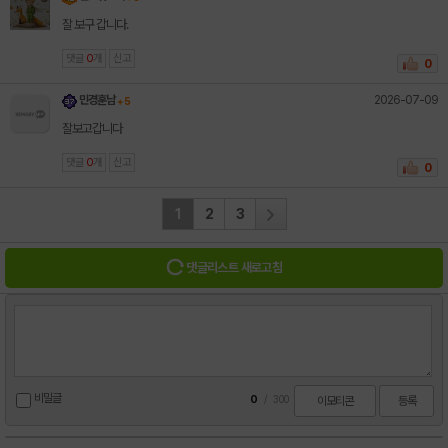
잘 보구 갑니다.
댓글
0
개
신고
0
2026-07-09
민경훈남
+ 5
잘보고갑니다
댓글
0
개
신고
0
1
2
3
댓글리스트 새로고침
비밀글
0
/
300
이모티콘
등록