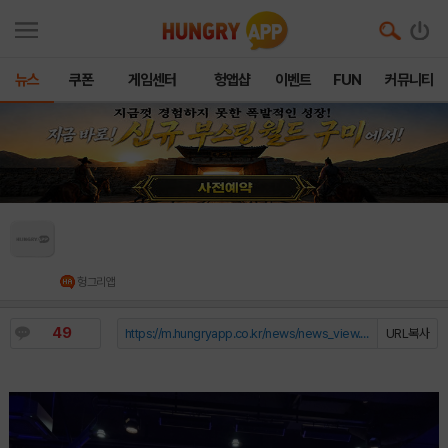
뉴스
쿠폰
게임센터
헝앱샵
이벤트
FUN
커뮤니티
‘2026 GES 장애인 이스포츠 대회’ 성황리 개
최
헝그리앱
49
https://m.hungryapp.co.kr/news/news_view.php?durl=YmNvZGU9b...
URL복사