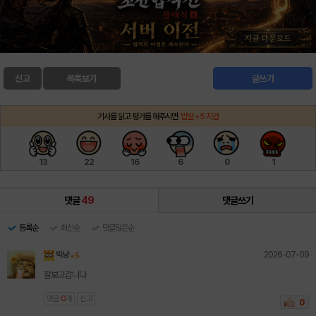
신고
목록보기
글쓰기
기사를 읽고 평가를 해주시면
밥알 +5 지급
13
22
16
6
0
1
댓글
49
댓글쓰기
등록순
최신순
댓글많은순
2026-07-09
빅냥
+ 5
잘보고갑니다
댓글
0
개
신고
0