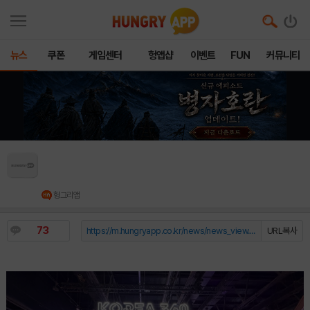
뉴스
쿠폰
게임센터
헝앱샵
이벤트
FUN
커뮤니티
콘진원,‘두바이 게임엑스포 2026’코리아 360
홍보관 참가 성료
헝그리앱
73
https://m.hungryapp.co.kr/news/news_view.php?durl=YmNvZGU9b...
URL복사