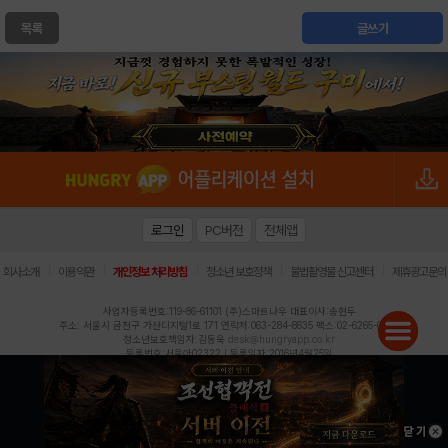
목록
글쓰기
로그인
PC버전
전체앱
|
|
|
|
|
회사소개
이용약관
개인정보 처리방침
청소년 보호정책
불법촬영물 신고센터
제휴광고문의
사업자등록번호:119-86-61101 (주)스마트나우 대표이사:송현두
주소: 서울시 금천구 가산디지털1로 171 연락처:063-284-8635 팩스:02-6265-0377
청소년보호책임자:김동욱
desk@hungryapp.co.kr
등록번호:서울아02322 | 등록일자:2016년4월25일
발행인:(주)스마트나우 송현두 | 편집인:김동욱
헝그리앱의 콘텐츠 및 기사는 저작권법의 보호를 받으므로, 무단 전재, 복사, 배포 등을 금합니다.
Copyright (c) HungryApp All Rights Reserved.