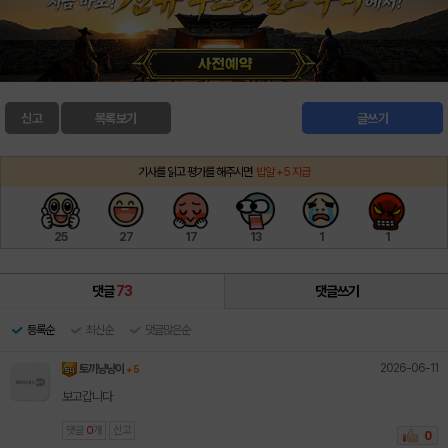
신고
목록보기
글쓰기
기사를 읽고 평가를 해주시면
밥알 +5 지급
25
27
17
13
1
1
댓글
73
댓글쓰기
등록순
최신순
댓글많은순
2026-06-11
토끼냥냥이
+ 5
보고갑니다
댓글
0
개
신고
0