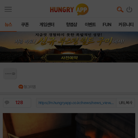
뉴스
쿠폰
게임센터
헝앱샵
이벤트
FUN
커뮤니티
레드아이스 스튜디오 웹툰 IP ‘템빨’, TV 애니메
이션으로 글로벌 공개 확정
헝그리앱
128
https://m.hungryapp.co.kr/news/news_view.php?durl=YmNvZGU9b...
URL복사