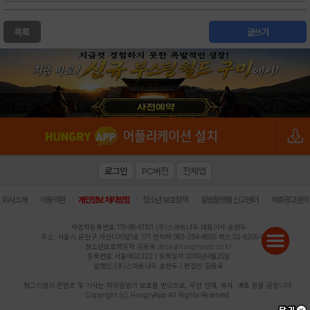
목록
글쓰기
로그인
PC버전
전체앱
|
|
|
|
|
회사소개
이용약관
개인정보 처리방침
청소년 보호정책
불법촬영물 신고센터
제휴광고문의
사업자등록번호:119-86-61101 (주)스마트나우 대표이사:송현두
주소: 서울시 금천구 가산디지털1로 171 연락처:063-284-8635 팩스:02-6265-0377
청소년보호책임자:김동욱
desk@hungryapp.co.kr
등록번호:서울아02322 | 등록일자:2016년4월25일
발행인:(주)스마트나우 송현두 | 편집인:김동욱
헝그리앱의 콘텐츠 및 기사는 저작권법의 보호를 받으므로, 무단 전재, 복사, 배포 등을 금합니다.
Copyright (c) HungryApp All Rights Reserved.