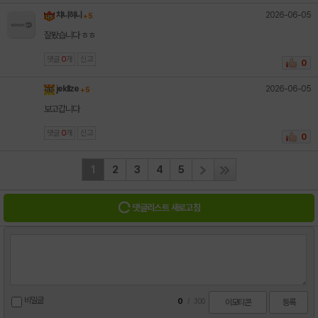
2026-06-05
챠니혀니
+ 5
잘봤습니다 ㅎㅎ
댓글
0
개
신고
0
2026-06-05
jekllze
+ 5
보고갑니다
댓글
0
개
신고
0
1
2
3
4
5
댓글리스트 새로고침
비밀글
0
/
300
이모티콘
등록