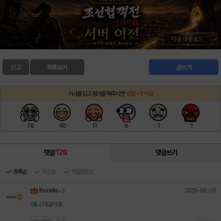
신고
목록보기
글쓰기
기사를 읽고 평가를 해주시면
밥알 +5 지급
76
40
11
6
1
1
댓글
128
댓글쓰기
등록순
최신순
댓글많은순
2026-06-05
Rozelia
+ 5
애니 기대기대