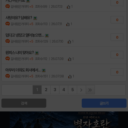
거긴 어딘가요
0
갈사람은가야지
+5
조회수:99
| 26.07.13
1
사탕이유? 담배유?
0
갈사람은가야지
+5
조회수:113
| 26.07.11
1
덥다고 냉장고 열어놓으면...
0
갈사람은가야지
+5
조회수:129
| 26.07.10
1
원피스 나미 맞아요?
0
갈사람은가야지
+5
조회수:112
| 26.07.09
1
아무리 더워도 회사에서...
0
갈사람은가야지
+5
조회수:151
| 26.07.08
1
1
2
3
4
5
검색
글쓰기