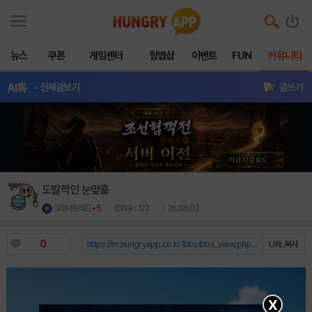
뉴스
쿠폰
게임센터
헝앱샵
이벤트
FUN
커뮤니티
AI톡
- 전체글보기
글쓰기
도발적인 눈맞춤
그레이트레드
+5
조회수 : 122
| 26.06.02
0
https://m.hungryapp.co.kr/bbs/bbs_view.php?durl=Y...
URL복사
X