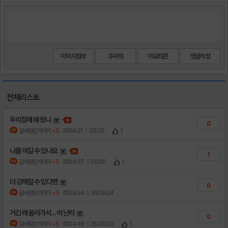
이미지첨부
주사위
이모티콘
전체리스트
우리집에 왜 왔니
0
갈사람은가야지
+5
조회수:31
| 05:00
1
나를 이길 수 있나요
1
갈사람은가야지
+5
조회수:37
| 05:00
1
더 강해질 수 있다면
0
갈사람은가야지
+5
조회수:34
| 26.08.04
거긴 왜 올라가서... 이 난리
0
갈사람은가야지
+5
조회수:46
| 26.08.03
1