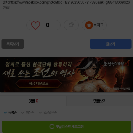
출처: https://www.facebook.com/photo/?fbid=122126256507217820&set=g.88418069626
7801
0
북마크
목록보기
글쓰기
댓글
0
댓글쓰기
등록순
최신순
댓글많은순
댓글리스트 새로고침