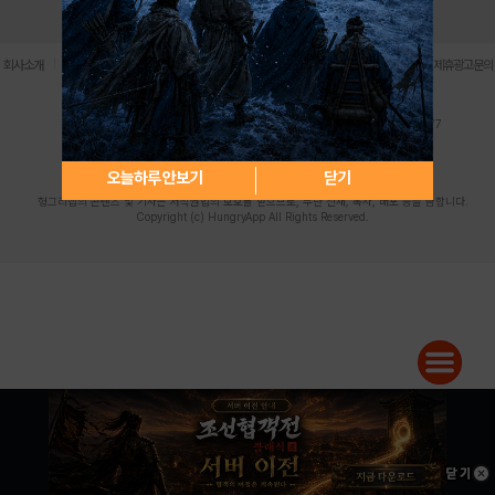
로그인
PC버전
전체앱
|
|
|
|
|
회사소개
이용약관
개인정보 처리방침
청소년 보호정책
불법촬영물 신고센터
제휴광고문의
사업자등록번호:119-86-61101 (주)스마트나우 대표이사:송현두
주소: 서울시 금천구 가산디지털1로 171 연락처:063-284-8635 팩스:02-6265-0377
청소년보호책임자:김동욱
desk@hungryapp.co.kr
등록번호:서울아02322 | 등록일자:2016년4월25일
발행인:(주)스마트나우 송현두 | 편집인:김동욱
오늘하루 안보기
닫기
헝그리앱의 콘텐츠 및 기사는 저작권법의 보호를 받으므로, 무단 전재, 복사, 배포 등을 금합니다.
Copyright (c) HungryApp All Rights Reserved.