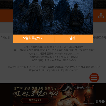
로그인
PC버전
전체앱
|
|
|
|
|
오늘하루 안보기
닫기
회사소개
이용약관
개인정보 처리방침
청소년 보호정책
불법촬영물 신고센터
제휴광고문의
사업자등록번호:119-86-61101 (주)스마트나우 대표이사:송현두
주소: 서울시 금천구 가산디지털1로 171 연락처:063-284-8635 팩스:02-6265-0377
청소년보호책임자:김동욱
desk@hungryapp.co.kr
등록번호:서울아02322 | 등록일자:2016년4월25일
발행인:(주)스마트나우 송현두 | 편집인:김동욱
헝그리앱의 콘텐츠 및 기사는 저작권법의 보호를 받으므로, 무단 전재, 복사, 배포 등을 금합니다.
Copyright (c) HungryApp All Rights Reserved.